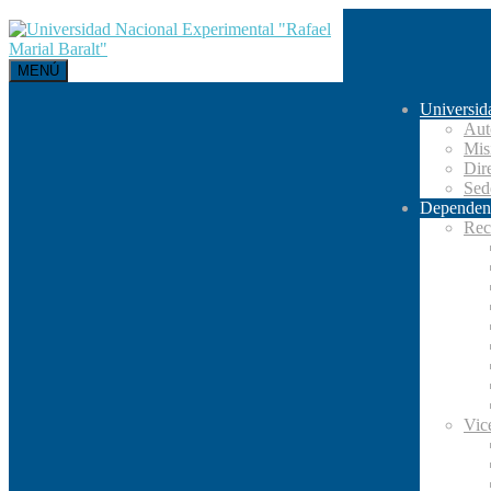
MENÚ
Universid
Aut
Mis
Dir
Se
Dependen
Rec
Vic