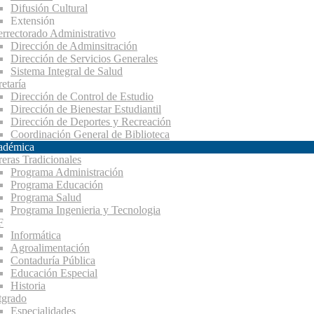
Difusión Cultural
Extensión
errectorado Administrativo
Dirección de Adminsitración
Dirección de Servicios Generales
Sistema Integral de Salud
etaría
Dirección de Control de Estudio
Dirección de Bienestar Estudiantil
Dirección de Deportes y Recreación
Coordinación General de Biblioteca
adémica
reras Tradicionales
Programa Administración
Programa Educación
Programa Salud
Programa Ingenieria y Tecnologia
F
Informática
Agroalimentación
Contaduría Pública
Educación Especial
Historia
tgrado
Especialidades