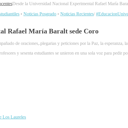
centes
Desde la Universidad Nacional Experimental Rafael María Bara
tudiantiles
•
Noticias Posgrado
•
Noticias Recientes
/
#EducacionUniver
al Rafael María Baralt sede Coro
añado de oraciones,.plegarias y peticiones por la Paz, la esperanza, l
esores y sesenta estudiantes se unieron en una sola voz para pedir por
de Los Laureles