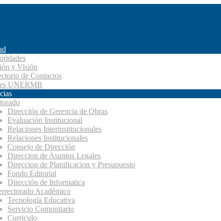
ad
oridades
ión y Visión
ectorio de Contactos
des UNERMB
cias
torado
Dirección de Gerencia de Obras
Evaluación Institucional
Relaciones Interinstitucionales
Relaciones Institucionales
Consejo de Dirección
Direccion de Asuntos Legales
Direccion de Planificacion y Presupuesto
Fondo Editorial
Dirección de Informatica
errectorado Académico
Tecnología Educativa
Servicio Comunitario
Curriculo