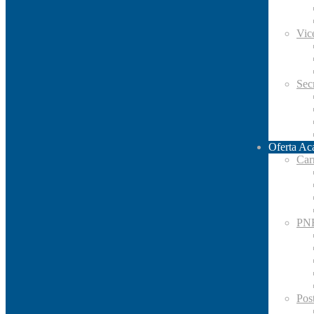
Vic
Secr
Oferta Ac
Car
PN
Pos