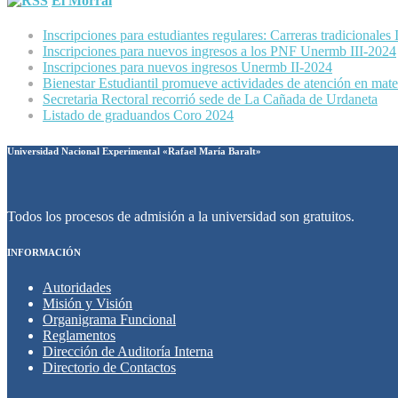
El Morral
Inscripciones para estudiantes regulares: Carreras tradicionales
Inscripciones para nuevos ingresos a los PNF Unermb III-2024
Inscripciones para nuevos ingresos Unermb II-2024
Bienestar Estudiantil promueve actividades de atención en mater
Secretaria Rectoral recorrió sede de La Cañada de Urdaneta
Listado de graduandos Coro 2024
Universidad Nacional Experimental «Rafael María Baralt»
Todos los procesos de admisión a la universidad son gratuitos.
INFORMACIÓN
Autoridades
Misión y Visión
Organigrama Funcional
Reglamentos
Dirección de Auditoría Interna
Directorio de Contactos