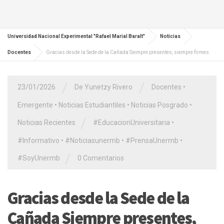
Universidad Nacional Experimental "Rafael Marial Baralt"
Noticias
Docentes
Gracias desde la Sede de la Cañada Siempre presentes, siempre firmes.
/
/
23/01/2026
De Yunetzy Rivero
Docentes
•
Emergente
•
Noticias Estudiantiles
•
Noticias Posgrado
•
/
Noticias Recientes
#EducacionUniversitaria
•
#Informativo
•
#Noticiasunermb
•
#PrensaUnermb
•
/
#SoyUnermb
0 Comentarios
Gracias desde la Sede de la
Cañada Siempre presentes,