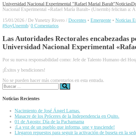
Universidad Nacional Experimental "Rafael Marial Baralt"
Noticias
Do
Nacional Experimental «Rafael María Baralt» (Unermb) felicitan a:
15/01/2026
/
De Yunetzy Rivero
/
Docentes
•
Emergente
•
Noticias Es
#SoyUnermb
/
0 Comentarios
Las Autoridades Rectorales encabezadas po
Universidad Nacional Experimental «Rafae
Por su nueva responsabilidad como: Jefe de Talento Humano del Hos
¡Éxitos y bendiciones!
No se pueden hacer más comentarios en esta entrada.
Buscar:
Noticias Recientes
Nacimiento de José Ángel Lamas.
Masacre de los Próceres de la Independencia en Quito.
01 de Agosto: Día de la Pachamama
¡La voz de un pueblo que informa, une y trasciende!
Llegaron repuestos para seguir la activación de buseta en la se