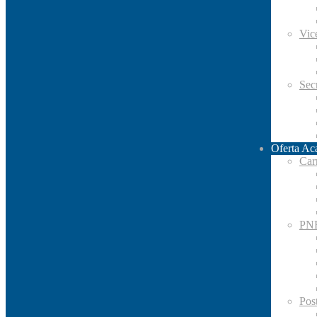
Vic
Secr
Oferta Ac
Car
PN
Pos