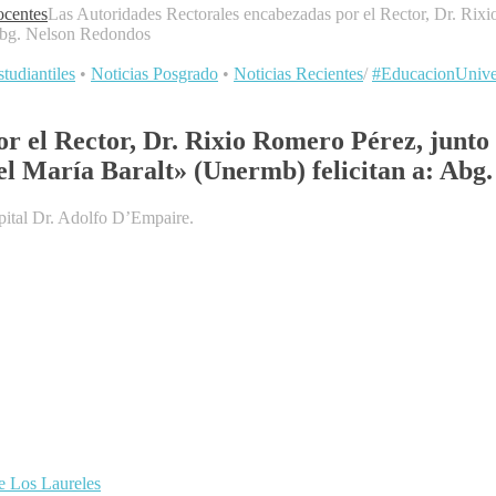
centes
Las Autoridades Rectorales encabezadas por el Rector, Dr. Rixi
 Abg. Nelson Redondos
tudiantiles
•
Noticias Posgrado
•
Noticias Recientes
/
#EducacionUniver
r el Rector, Dr. Rixio Romero Pérez, junto 
l María Baralt» (Unermb) felicitan a: Abg
pital Dr. Adolfo D’Empaire.
de Los Laureles