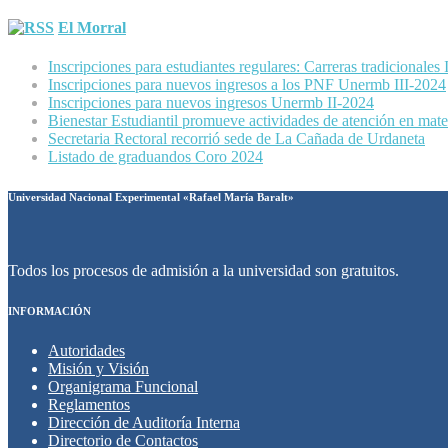
El Morral
Inscripciones para estudiantes regulares: Carreras tradicionales
Inscripciones para nuevos ingresos a los PNF Unermb III-2024
Inscripciones para nuevos ingresos Unermb II-2024
Bienestar Estudiantil promueve actividades de atención en mater
Secretaria Rectoral recorrió sede de La Cañada de Urdaneta
Listado de graduandos Coro 2024
Universidad Nacional Experimental «Rafael María Baralt»
Todos los procesos de admisión a la universidad son gratuitos.
INFORMACIÓN
Autoridades
Misión y Visión
Organigrama Funcional
Reglamentos
Dirección de Auditoría Interna
Directorio de Contactos