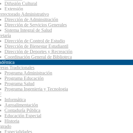
Difusión Cultural
Extensión
errectorado Administrativo
Dirección de Adminsitración
Dirección de Servicios Generales
Sistema Integral de Salud
etaría
Dirección de Control de Estudio
Dirección de Bienestar Estudiantil
Dirección de Deportes y Recreación
Coordinación General de Biblioteca
adémica
reras Tradicionales
Programa Administración
Programa Educación
Programa Salud
Programa Ingenieria y Tecnologia
F
Informática
Agroalimentación
Contaduría Pública
Educación Especial
Historia
tgrado
Especialidades