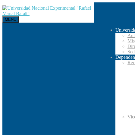
MENÚ
Universid
Aut
Mis
Dir
Se
Dependen
Rec
Vic