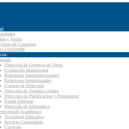
ad
oridades
ión y Visión
ectorio de Contactos
des UNERMB
cias
torado
Dirección de Gerencia de Obras
Evaluación Institucional
Relaciones Interinstitucionales
Relaciones Institucionales
Consejo de Dirección
Direccion de Asuntos Legales
Direccion de Planificacion y Presupuesto
Fondo Editorial
Dirección de Informatica
errectorado Académico
Tecnología Educativa
Servicio Comunitario
Curriculo