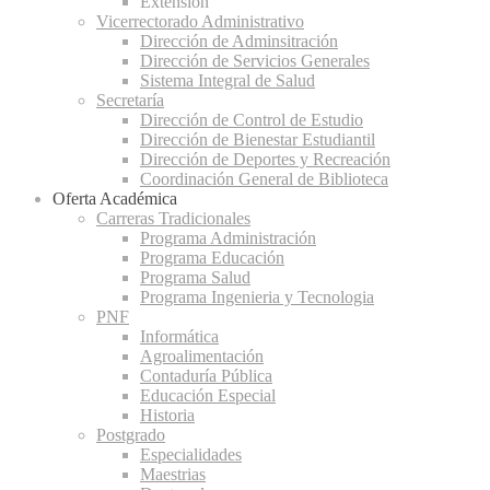
Extensión
Vicerrectorado Administrativo
Dirección de Adminsitración
Dirección de Servicios Generales
Sistema Integral de Salud
Secretaría
Dirección de Control de Estudio
Dirección de Bienestar Estudiantil
Dirección de Deportes y Recreación
Coordinación General de Biblioteca
Oferta Académica
Carreras Tradicionales
Programa Administración
Programa Educación
Programa Salud
Programa Ingenieria y Tecnologia
PNF
Informática
Agroalimentación
Contaduría Pública
Educación Especial
Historia
Postgrado
Especialidades
Maestrias