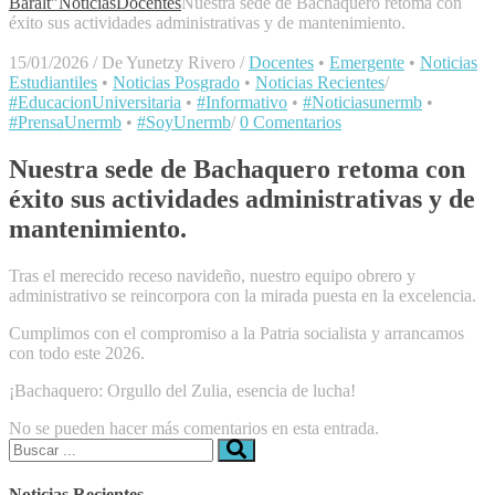
Baralt"
Noticias
Docentes
Nuestra sede de Bachaquero retoma con
éxito sus actividades administrativas y de mantenimiento.
15/01/2026
/
De Yunetzy Rivero
/
Docentes
•
Emergente
•
Noticias
Estudiantiles
•
Noticias Posgrado
•
Noticias Recientes
/
#EducacionUniversitaria
•
#Informativo
•
#Noticiasunermb
•
#PrensaUnermb
•
#SoyUnermb
/
0 Comentarios
Nuestra sede de Bachaquero retoma con
éxito sus actividades administrativas y de
mantenimiento.
Tras el merecido receso navideño, nuestro equipo obrero y
administrativo se reincorpora con la mirada puesta en la excelencia.
Cumplimos con el compromiso a la Patria socialista y arrancamos
con todo este 2026.
¡Bachaquero: Orgullo del Zulia, esencia de lucha!
No se pueden hacer más comentarios en esta entrada.
Buscar:
Noticias Recientes