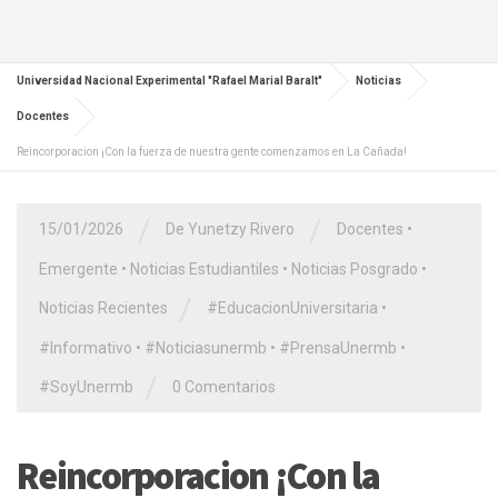
Universidad Nacional Experimental "Rafael Marial Baralt"
Noticias
Docentes
Reincorporacion ¡Con la fuerza de nuestra gente comenzamos en La Cañada!
/
/
15/01/2026
De Yunetzy Rivero
Docentes
•
Emergente
•
Noticias Estudiantiles
•
Noticias Posgrado
•
/
Noticias Recientes
#EducacionUniversitaria
•
#Informativo
•
#Noticiasunermb
•
#PrensaUnermb
•
/
#SoyUnermb
0 Comentarios
Reincorporacion ¡Con la