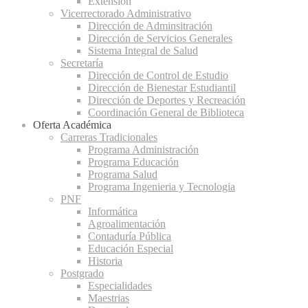
Extensión
Vicerrectorado Administrativo
Dirección de Adminsitración
Dirección de Servicios Generales
Sistema Integral de Salud
Secretaría
Dirección de Control de Estudio
Dirección de Bienestar Estudiantil
Dirección de Deportes y Recreación
Coordinación General de Biblioteca
Oferta Académica
Carreras Tradicionales
Programa Administración
Programa Educación
Programa Salud
Programa Ingenieria y Tecnologia
PNF
Informática
Agroalimentación
Contaduría Pública
Educación Especial
Historia
Postgrado
Especialidades
Maestrias