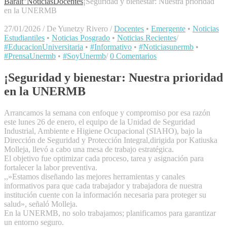
Baralt"
Noticias
Docentes
¡Seguridad y bienestar: Nuestra prioridad
en la UNERMB
27/01/2026
/
De Yunetzy Rivero
/
Docentes
•
Emergente
•
Noticias
Estudiantiles
•
Noticias Posgrado
•
Noticias Recientes
/
#EducacionUniversitaria
•
#Informativo
•
#Noticiasunermb
•
#PrensaUnermb
•
#SoyUnermb
/
0 Comentarios
¡Seguridad y bienestar: Nuestra prioridad
en la UNERMB
​Arrancamos la semana con enfoque y compromiso por esa razón
este lunes 26 de enero, el equipo de la Unidad de Seguridad
Industrial, Ambiente e Higiene Ocupacional (SIAHO), bajo la
Dirección de Seguridad y Protección Integral,dirigida por Katiuska
Molleja, llevó a cabo una mesa de trabajo estratégica.
​El objetivo fue optimizar cada proceso, tarea y asignación para
fortalecer la labor preventiva.
,,»Estamos diseñando las mejores herramientas y canales
informativos para que cada trabajador y trabajadora de nuestra
institución cuente con la información necesaria para proteger su
salud», señaló Molleja.
​En la UNERMB, no solo trabajamos; planificamos para garantizar
un entorno seguro.