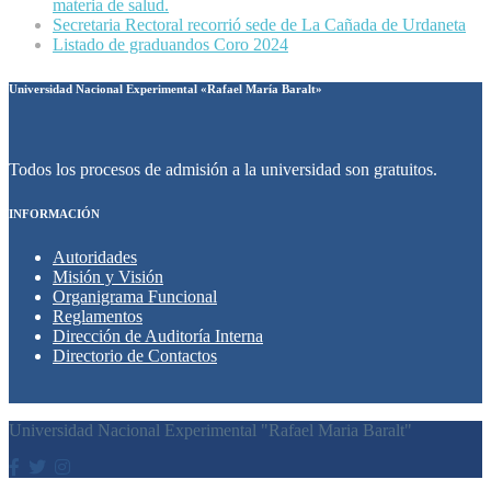
materia de salud.
Secretaria Rectoral recorrió sede de La Cañada de Urdaneta
Listado de graduandos Coro 2024
Universidad Nacional Experimental «Rafael María Baralt»
Todos los procesos de admisión a la universidad son gratuitos.
INFORMACIÓN
Autoridades
Misión y Visión
Organigrama Funcional
Reglamentos
Dirección de Auditoría Interna
Directorio de Contactos
Universidad Nacional Experimental "Rafael Maria Baralt"