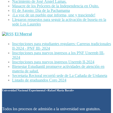
Nacimiento de José Ángel Lamas.
Masacre de los Próceres de la Independencia en Quito.
01 de Agosto: Día de la Pachamama
¡La voz de un pueblo que informa, une y trasciende!
Llegaron repuestos para seguir la activación de buseta en la
sede Los Laureles
El Morral
Inscripciones para estudiantes regulares: Carreras tradicionales
II-2024 - PNF III- 2024
Inscripciones para nuevos ingresos a los PNF Unermb III-
2024
Inscripciones para nuevos ingresos Unermb II-2024
Bienestar Estudiantil promueve actividades de atención en
materia de salud.
Secretaria Rectoral recorrió sede de La Cañada de Urdaneta
Listado de graduandos Coro 2024
Universidad Nacional Experimental «Rafael María Baralt»
Todos los procesos de admisión a la universidad son gratuitos.