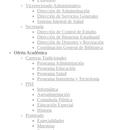
Extensión
Vicerrectorado Administrativo
Dirección de Adminsitración
Dirección de Servicios Generales
Sistema Integral de Salud
Secretaría
Dirección de Control de Estudio
Dirección de Bienestar Estudiantil
Dirección de Deportes y Recreación
Coordinación General de Biblioteca
Oferta Académica
Carreras Tradicionales
Programa Administración
Programa Educación
Programa Salud
Programa Ingenieria y Tecnologia
PNF
Informática
Agroalimentación
Contaduría Pública
Educación Especial
Historia
Postgrado
Especialidades
Maestrias