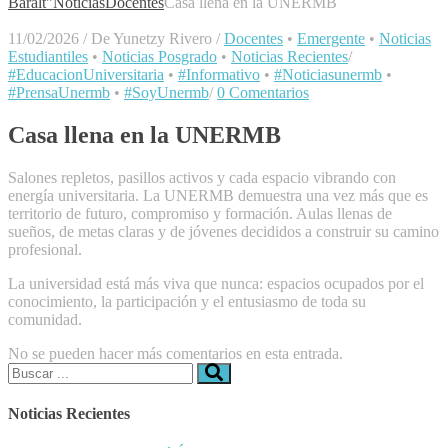
Baralt"
Noticias
Docentes
Casa llena en la UNERMB
11/02/2026
/
De Yunetzy Rivero
/
Docentes
•
Emergente
•
Noticias
Estudiantiles
•
Noticias Posgrado
•
Noticias Recientes
/
#EducacionUniversitaria
•
#Informativo
•
#Noticiasunermb
•
#PrensaUnermb
•
#SoyUnermb
/
0 Comentarios
Casa llena en la UNERMB
Salones repletos, pasillos activos y cada espacio vibrando con
energía universitaria. La UNERMB demuestra una vez más que es
territorio de futuro, compromiso y formación. Aulas llenas de
sueños, de metas claras y de jóvenes decididos a construir su camino
profesional.
La universidad está más viva que nunca: espacios ocupados por el
conocimiento, la participación y el entusiasmo de toda su
comunidad.
No se pueden hacer más comentarios en esta entrada.
Buscar:
Noticias Recientes