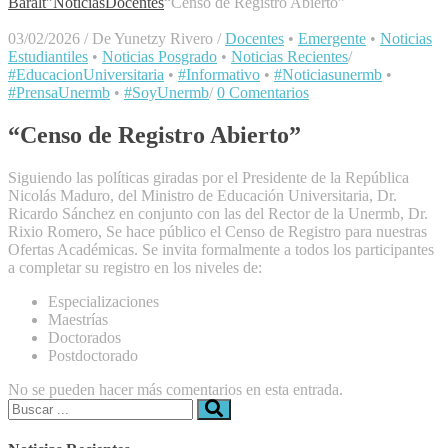
Baralt"
Noticias
Docentes
“Censo de Registro Abierto”
03/02/2026
/
De Yunetzy Rivero
/
Docentes
•
Emergente
•
Noticias
Estudiantiles
•
Noticias Posgrado
•
Noticias Recientes
/
#EducacionUniversitaria
•
#Informativo
•
#Noticiasunermb
•
#PrensaUnermb
•
#SoyUnermb
/
0 Comentarios
“Censo de Registro Abierto”
Siguiendo las políticas giradas por el Presidente de la República
Nicolás Maduro, del Ministro de Educación Universitaria, Dr.
Ricardo Sánchez en conjunto con las del Rector de la Unermb, Dr.
Rixio Romero, Se hace público el Censo de Registro para nuestras
Ofertas Académicas. Se invita formalmente a todos los participantes
a completar su registro en los niveles de:
Especializaciones
Maestrías
Doctorados
Postdoctorado
No se pueden hacer más comentarios en esta entrada.
Buscar: