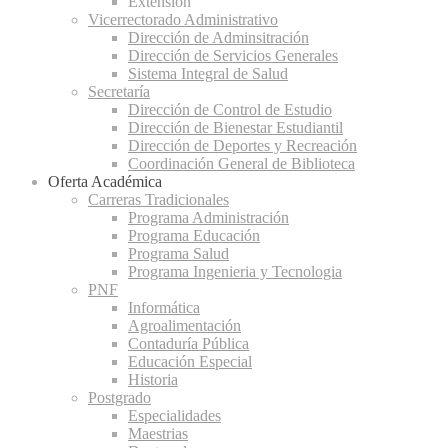
Extensión
Vicerrectorado Administrativo
Dirección de Adminsitración
Dirección de Servicios Generales
Sistema Integral de Salud
Secretaría
Dirección de Control de Estudio
Dirección de Bienestar Estudiantil
Dirección de Deportes y Recreación
Coordinación General de Biblioteca
Oferta Académica
Carreras Tradicionales
Programa Administración
Programa Educación
Programa Salud
Programa Ingenieria y Tecnologia
PNF
Informática
Agroalimentación
Contaduría Pública
Educación Especial
Historia
Postgrado
Especialidades
Maestrias