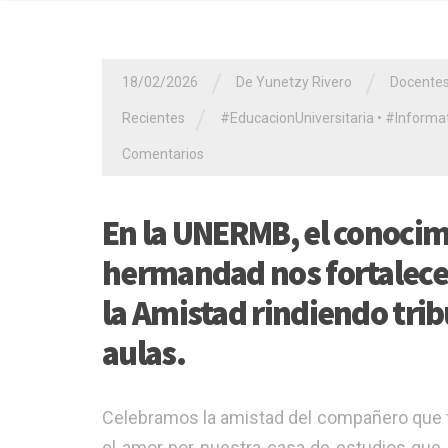
/
/
18/02/2026
De Yunetzy Rivero
Docente
/
Recientes
#EducacionUniversitaria
•
#Informat
Comentarios
En la UNERMB, el conocimi
hermandad nos fortalecen
la Amistad rindiendo trib
aulas.
​Celebramos la amistad del compañero que te
el amor por nuestra casa de estudios que 