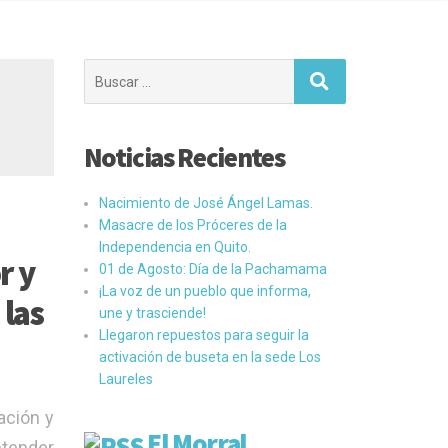
Buscar:
Noticias Recientes
Nacimiento de José Ángel Lamas.
Masacre de los Próceres de la
Independencia en Quito.
r y
01 de Agosto: Día de la Pachamama
¡La voz de un pueblo que informa,
 las
une y trasciende!
Llegaron repuestos para seguir la
activación de buseta en la sede Los
Laureles
ación y
El Morral
ntender