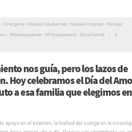
s
•
Emergente
•
Noticias Estudiantiles
•
Noticias Posgrado
•
Noticias
/
ivo
•
#Noticiasunermb
•
#PrensaUnermb
•
#SoyUnermb
0
ento nos guía, pero los lazos de
. Hoy celebramos el Día del Amo
uto a esa familia que elegimos en
 apoya en el examen, la lealtad del colega en la investig
nos hace crecer día a día. Porque ser unermbista es e