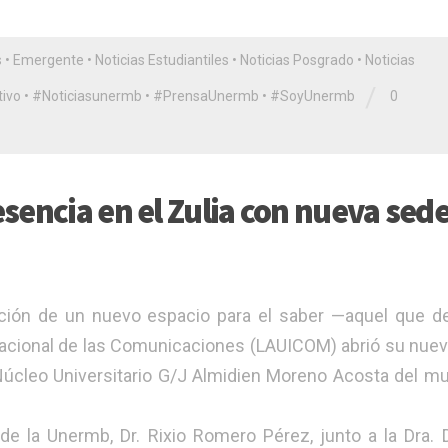
s
•
Emergente
•
Noticias Estudiantiles
•
Noticias Posgrado
•
Noticias
/
ivo
•
#Noticiasunermb
•
#PrensaUnermb
•
#SoyUnermb
0
sencia en el Zulia con nueva sed
ación de un nuevo espacio para el saber —aquel que d
rnacional de las Comunicaciones (LAUICOM) abrió su nue
Núcleo Universitario G/J Almidien Moreno Acosta del mu
 de la Unermb, Dr. Rixio Romero Pérez, junto a la Dra. 