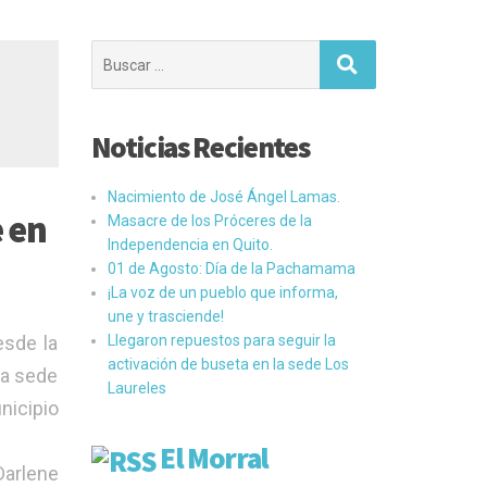
Buscar:
Noticias Recientes
Nacimiento de José Ángel Lamas.
e en
Masacre de los Próceres de la
Independencia en Quito.
01 de Agosto: Día de la Pachamama
¡La voz de un pueblo que informa,
une y trasciende!
esde la
Llegaron repuestos para seguir la
activación de buseta en la sede Los
va sede
Laureles
nicipio
El Morral
Darlene