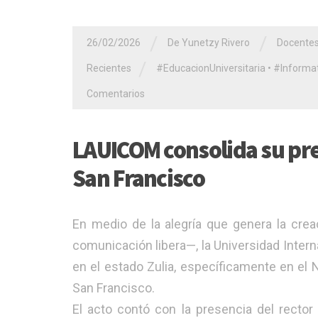
/
/
26/02/2026
De Yunetzy Rivero
Docente
/
Recientes
#EducacionUniversitaria
•
#Informat
Comentarios
LAUICOM consolida su pre
San Francisco
En medio de la alegría que genera la cre
comunicación libera—, la Universidad Inte
en el estado Zulia, específicamente en el 
San Francisco.
​El acto contó con la presencia del rector