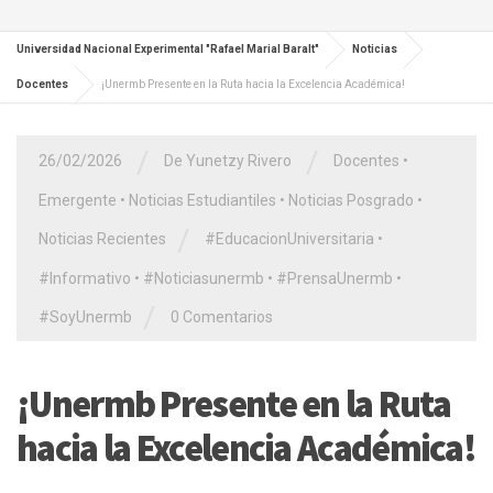
Universidad Nacional Experimental "Rafael Marial Baralt"
Noticias
Docentes
​¡Unermb Presente en la Ruta hacia la Excelencia Académica!
/
/
26/02/2026
De Yunetzy Rivero
Docentes
•
Emergente
•
Noticias Estudiantiles
•
Noticias Posgrado
•
/
Noticias Recientes
#EducacionUniversitaria
•
#Informativo
•
#Noticiasunermb
•
#PrensaUnermb
•
/
#SoyUnermb
0 Comentarios
​¡Unermb Presente en la Ruta
hacia la Excelencia Académica!