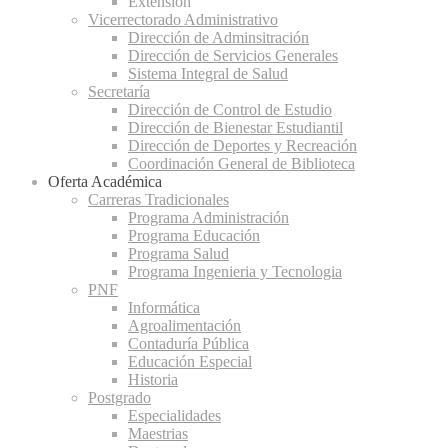
Extensión
Vicerrectorado Administrativo
Dirección de Adminsitración
Dirección de Servicios Generales
Sistema Integral de Salud
Secretaría
Dirección de Control de Estudio
Dirección de Bienestar Estudiantil
Dirección de Deportes y Recreación
Coordinación General de Biblioteca
Oferta Académica
Carreras Tradicionales
Programa Administración
Programa Educación
Programa Salud
Programa Ingenieria y Tecnologia
PNF
Informática
Agroalimentación
Contaduría Pública
Educación Especial
Historia
Postgrado
Especialidades
Maestrias