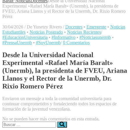
Baralt"
Noticias
Docentes
Desde la Universidad Nacional
Experimental «Rafael María Baralt» (Unermb), la presidenta de
FVEU, Ariana Llanos y el Rector de la Unermb, Dr. Rixio Romero
Pérez
30/04/2026
/
De Yunetzy Rivero
/
Docentes
•
Emergente
•
Noticias
Estudiantiles
•
Noticias Posgrado
•
Noticias Recientes
/
#EducacionUniversitaria
•
#Informativo
•
#Noticiasunermb
•
#PrensaUnermb
•
#SoyUnermb
/
0 Comentarios
Desde la Universidad Nacional
Experimental «Rafael María Baralt»
(Unermb), la presidenta de FVEU, Ariana
Llanos y el Rector de la Unermb, Dr.
Rixio Romero Pérez
Enviaron un mensaje a toda la comunidad universitaria para
continuar comprometidos y fortaleciendo todos los espacios de
formación de la juventud venezolana.
No se pueden hacer más comentarios en esta entrada.
Buscar: