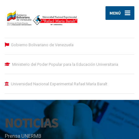
MENÚ
Gobierno Bolivariano de Venezuela
Ministerio del Poder Popular para la Educación Universitaria
Universidad Nacional Experimental Rafael María Baralt
NOTICIAS
Prensa UNERMB