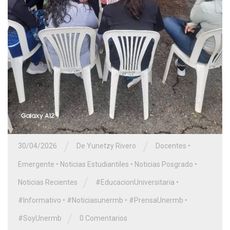
/
/
30/04/2026
De Yunetzy Rivero
Docentes
•
Emergente
•
Noticias Estudiantiles
•
Noticias Posgrado
•
/
Noticias Recientes
#EducacionUniversitaria
•
#Informativo
•
#Noticiasunermb
•
#PrensaUnermb
•
/
#SoyUnermb
0 Comentarios