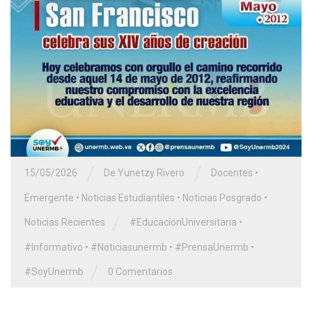
/
/
15/05/2026
De Yunetzy Rivero
Docentes
•
Emergente
•
Noticias Estudiantiles
•
Noticias Posgrado
•
/
Noticias Recientes
#EducacionUniversitaria
•
#Informativo
•
#Noticiasunermb
•
#PrensaUnermb
•
/
#SoyUnermb
0 Comentarios