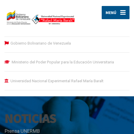
MENÚ
Gobierno Bolivariano de Venezuela
Ministerio del Poder Popular para la Educación Universitaria
Universidad Nacional Experimental Rafael María Baralt
NOTICIAS
Prensa UNERMB