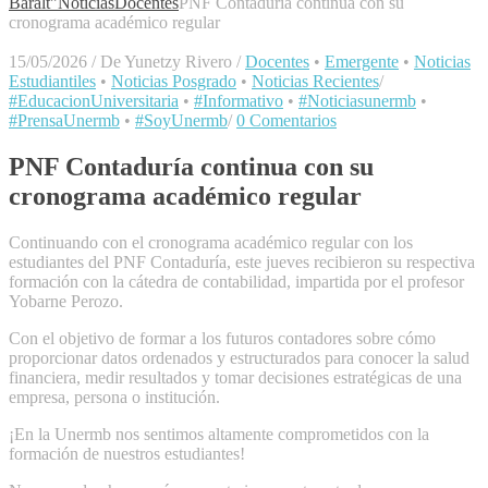
Baralt"
Noticias
Docentes
PNF Contaduría continua con su
cronograma académico regular
15/05/2026
/
De Yunetzy Rivero
/
Docentes
•
Emergente
•
Noticias
Estudiantiles
•
Noticias Posgrado
•
Noticias Recientes
/
#EducacionUniversitaria
•
#Informativo
•
#Noticiasunermb
•
#PrensaUnermb
•
#SoyUnermb
/
0 Comentarios
PNF Contaduría continua con su
cronograma académico regular
Continuando con el cronograma académico regular con los
estudiantes del PNF Contaduría, este jueves recibieron su respectiva
formación con la cátedra de contabilidad, impartida por el profesor
Yobarne Perozo.
Con el objetivo de formar a los futuros contadores sobre cómo
proporcionar datos ordenados y estructurados para conocer la salud
financiera, medir resultados y tomar decisiones estratégicas de una
empresa, persona o institución.
¡En la Unermb nos sentimos altamente comprometidos con la
formación de nuestros estudiantes!