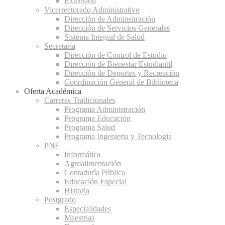
Extensión
Vicerrectorado Administrativo
Dirección de Adminsitración
Dirección de Servicios Generales
Sistema Integral de Salud
Secretaría
Dirección de Control de Estudio
Dirección de Bienestar Estudiantil
Dirección de Deportes y Recreación
Coordinación General de Biblioteca
Oferta Académica
Carreras Tradicionales
Programa Administración
Programa Educación
Programa Salud
Programa Ingenieria y Tecnologia
PNF
Informática
Agroalimentación
Contaduría Pública
Educación Especial
Historia
Postgrado
Especialidades
Maestrias