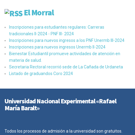
El Morral
Inscripciones para estudiantes regulares: Carreras
tradicionales II-2024 - PNF III- 2024
Inscripciones para nuevos ingresos a los PNF Unermb III-2024
Inscripciones para nuevos ingresos Unermb II-2024
Bienestar Estudiantil promueve actividades de atención en
materia de salud.
Secretaria Rectoral recorrió sede de La Cañada de Urdaneta
Listado de graduandos Coro 2024
Universidad Nacional Experimental «Rafael
María Baralt»
Todos los procesos de admisión a la universidad son gratuitos.