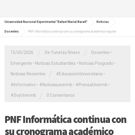
Universidad Nacional Experimental "Rafael Marial Baralt"
Noticias
Docentes
PNF Informática continua con su cronograma académico regular
/
/
15/05/2026
De Yunetzy Rivero
Docentes
•
Emergente
•
Noticias Estudiantiles
•
Noticias Posgrado
•
/
Noticias Recientes
#EducacionUniversitaria
•
#Informativo
•
#Noticiasunermb
•
#PrensaUnermb
•
/
#SoyUnermb
0 Comentarios
PNF Informática continua con
su cronograma académico