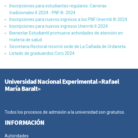
Inscripciones para estudiantes regulares: Carreras
tradicionales II-2024 - PNF III- 2024
Inscripciones para nuevos ingresos a los PNF Unermb III-2024
Inscripciones para nuevos ingresos Unermb II-2024
Bienestar Estudiantil promueve actividades de atención en
materia de salud.
Secretaria Rectoral recorrió sede de La Cañada de Urdaneta
Listado de graduandos Coro 2024
Universidad Nacional Experimental «Rafael
María Baralt»
Todos los procesos de admisión a la universidad son gratuitos.
INFORMACIÓN
Autoridades