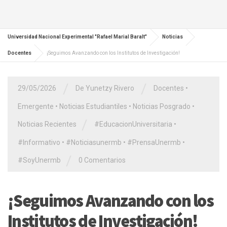
Universidad Nacional Experimental "Rafael Marial Baralt"
Noticias
Docentes
¡Seguimos Avanzando con los Institutos de Investigación!
/
/
29/05/2026
De Yunetzy Rivero
Docentes
•
Emergente
•
Noticias Estudiantiles
•
Noticias Posgrado
•
/
Noticias Recientes
#EducacionUniversitaria
•
#Informativo
•
#Noticiasunermb
•
#PrensaUnermb
•
/
#SoyUnermb
0 Comentarios
¡Seguimos Avanzando con los
Institutos de Investigación!