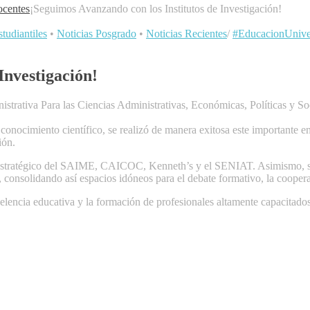
centes
¡Seguimos Avanzando con los Institutos de Investigación!
tudiantiles
•
Noticias Posgrado
•
Noticias Recientes
/
#EducacionUniver
Investigación!
istrativa Para las Ciencias Administrativas, Económicas, Políticas y So
 conocimiento científico, se realizó de manera exitosa este importante e
ión.
o estratégico del SAIME, CAICOC, Kenneth’s y el SENIAT. Asimismo, se
n, consolidando así espacios idóneos para el debate formativo, la coopera
elencia educativa y la formación de profesionales altamente capacitados