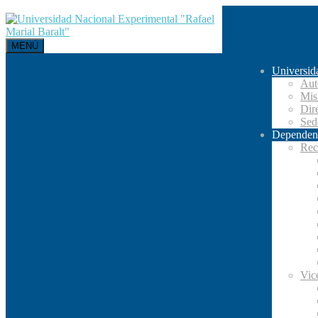
MENÚ
Universid
Aut
Mis
Dir
Se
Dependen
Rec
Vic