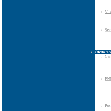
Vic
Secr
Oferta Ac
Car
PN
Pos