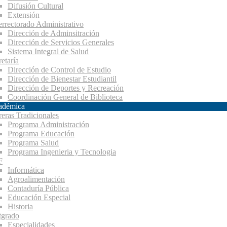
Difusión Cultural
Extensión
errectorado Administrativo
Dirección de Adminsitración
Dirección de Servicios Generales
Sistema Integral de Salud
etaría
Dirección de Control de Estudio
Dirección de Bienestar Estudiantil
Dirección de Deportes y Recreación
Coordinación General de Biblioteca
adémica
reras Tradicionales
Programa Administración
Programa Educación
Programa Salud
Programa Ingenieria y Tecnologia
F
Informática
Agroalimentación
Contaduría Pública
Educación Especial
Historia
tgrado
Especialidades