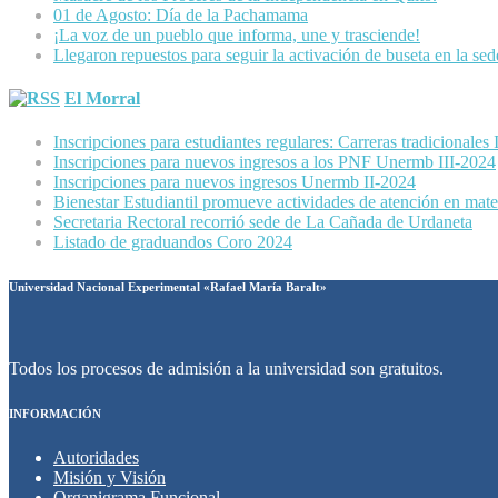
01 de Agosto: Día de la Pachamama
¡La voz de un pueblo que informa, une y trasciende!
Llegaron repuestos para seguir la activación de buseta en la se
El Morral
Inscripciones para estudiantes regulares: Carreras tradicionales
Inscripciones para nuevos ingresos a los PNF Unermb III-2024
Inscripciones para nuevos ingresos Unermb II-2024
Bienestar Estudiantil promueve actividades de atención en mater
Secretaria Rectoral recorrió sede de La Cañada de Urdaneta
Listado de graduandos Coro 2024
Universidad Nacional Experimental «Rafael María Baralt»
Todos los procesos de admisión a la universidad son gratuitos.
INFORMACIÓN
Autoridades
Misión y Visión
Organigrama Funcional