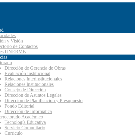
ad
oridades
ión y Visión
ectorio de Contactos
des UNERMB
cias
torado
Dirección de Gerencia de Obras
Evaluación Institucional
Relaciones Interinstitucionales
Relaciones Institucionales
Consejo de Dirección
Direccion de Asuntos Legales
Direccion de Planificacion y Presupuesto
Fondo Editorial
Dirección de Informatica
errectorado Académico
Tecnología Educativa
Servicio Comunitario
Curriculo