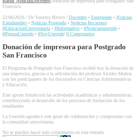
Baralt"
Noticias
Docentes
Donación de impresora para Postgrado San
Francisco
22/06/2026
/
De Yunetzy Rivero
/
Docentes
•
Emergente
•
Noticias
Estudiantiles
•
Noticias Posgrado
•
Noticias Recientes
/
#EducacionUniversitaria
•
#Informativo
•
#Noticiasunermb
•
#PrensaUnermb
•
#SoyUnermb
/
0 Comentarios
Donación de impresora para Postgrado
San Francisco
El Programa de Postgrado San Francisco recibió hoy la donación de
una impresora, gracias a la articulación del profesor Alcides Muñoz
con los participantes de los doctorados en Ciencias Administrativas
y Educación.
Este aporte fortalecerá las actividades académicas y administrativas,
contribuyendo al desarrollo de los procesos de formación de los
estudiantes.
La Unermb agradece este gesto de colaboración y compromiso con
la comunidad universitaria.
No se pueden hacer más comentarios en esta entrada.