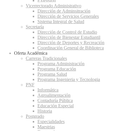
Extensión
Vicerrectorado Administrativo
Dirección de Adminsitración
Dirección de Servicios Generales
Sistema Integral de Salud
Secretaría
Dirección de Control de Estudio
Dirección de Bienestar Estudiantil
Dirección de Deportes y Recreación
Coordinación General de Biblioteca
Oferta Académica
Carreras Tradicionales
Programa Administración
Programa Educación
Programa Salud
Programa Ingenieria y Tecnologia
PNF
Informática
Agroalimentación
Contaduría Pública
Educación Especial
Historia
Postgrado
Especialidades
Maestrias