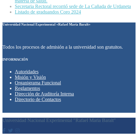
materia de salud.
Secretaria Rectoral recorrió sede de La Cañada de Urdaneta
Listado de graduandos Coro 2024
Universidad Nacional Experimental «Rafael María Baralt»
Todos los procesos de admisión a la universidad son gratuitos.
INFORMACIÓN
Autoridades
Misión y Visión
Organigrama Funcional
Reglamentos
Dirección de Auditoría Interna
Directorio de Contactos
Universidad Nacional Experimental "Rafael Maria Baralt"