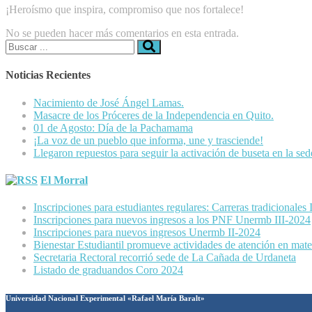
​¡Heroísmo que inspira, compromiso que nos fortalece!
No se pueden hacer más comentarios en esta entrada.
Buscar:
Noticias Recientes
Nacimiento de José Ángel Lamas.
Masacre de los Próceres de la Independencia en Quito.
01 de Agosto: Día de la Pachamama
¡La voz de un pueblo que informa, une y trasciende!
Llegaron repuestos para seguir la activación de buseta en la se
El Morral
Inscripciones para estudiantes regulares: Carreras tradicionales
Inscripciones para nuevos ingresos a los PNF Unermb III-2024
Inscripciones para nuevos ingresos Unermb II-2024
Bienestar Estudiantil promueve actividades de atención en mater
Secretaria Rectoral recorrió sede de La Cañada de Urdaneta
Listado de graduandos Coro 2024
Universidad Nacional Experimental «Rafael María Baralt»