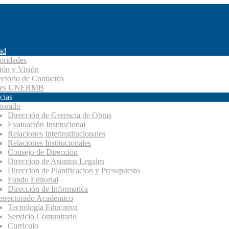
ad
oridades
ión y Visión
ectorio de Contactos
des UNERMB
cias
torado
Dirección de Gerencia de Obras
Evaluación Institucional
Relaciones Interinstitucionales
Relaciones Institucionales
Consejo de Dirección
Direccion de Asuntos Legales
Direccion de Planificacion y Presupuesto
Fondo Editorial
Dirección de Informatica
errectorado Académico
Tecnología Educativa
Servicio Comunitario
Curriculo