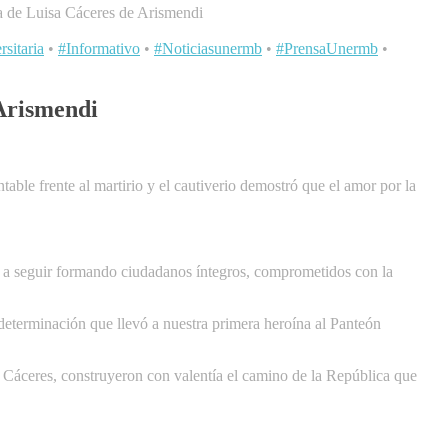
a de Luisa Cáceres de Arismendi
sitaria
•
#Informativo
•
#Noticiasunermb
•
#PrensaUnermb
•
 Arismendi
able frente al martirio y el cautiverio demostró que el amor por la
a a seguir formando ciudadanos íntegros, comprometidos con la
determinación que llevó a nuestra primera heroína al Panteón
Cáceres, construyeron con valentía el camino de la República que