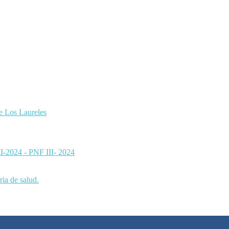
de Los Laureles
 II-2024 - PNF III- 2024
ia de salud.