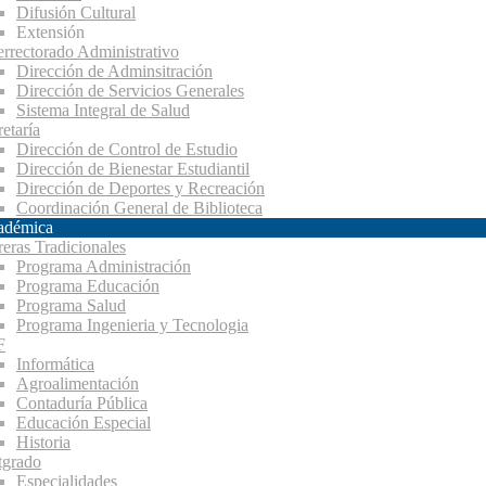
Difusión Cultural
Extensión
errectorado Administrativo
Dirección de Adminsitración
Dirección de Servicios Generales
Sistema Integral de Salud
etaría
Dirección de Control de Estudio
Dirección de Bienestar Estudiantil
Dirección de Deportes y Recreación
Coordinación General de Biblioteca
adémica
reras Tradicionales
Programa Administración
Programa Educación
Programa Salud
Programa Ingenieria y Tecnologia
F
Informática
Agroalimentación
Contaduría Pública
Educación Especial
Historia
tgrado
Especialidades