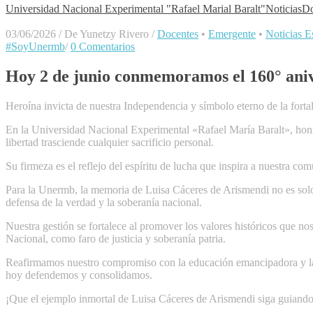
Universidad Nacional Experimental "Rafael Marial Baralt"
Noticias
Do
03/06/2026
/
De Yunetzy Rivero
/
Docentes
•
Emergente
•
Noticias Es
#SoyUnermb
/
0 Comentarios
Hoy 2 de junio conmemoramos el 160° aniv
Heroína invicta de nuestra Independencia y símbolo eterno de la fortal
En la Universidad Nacional Experimental «Rafael María Baralt», honram
libertad trasciende cualquier sacrificio personal.
Su firmeza es el reflejo del espíritu de lucha que inspira a nuestra com
Para la Unermb, la memoria de Luisa Cáceres de Arismendi no es solo
defensa de la verdad y la soberanía nacional.
Nuestra gestión se fortalece al promover los valores históricos que 
Nacional, como faro de justicia y soberanía patria.
Reafirmamos nuestro compromiso con la educación emancipadora y la f
hoy defendemos y consolidamos.
​¡Que el ejemplo inmortal de Luisa Cáceres de Arismendi siga guiand