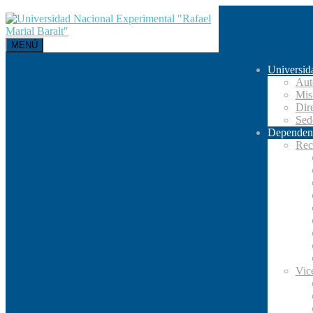
MENÚ
Universid
Aut
Mis
Dir
Se
Dependen
Rec
Vic