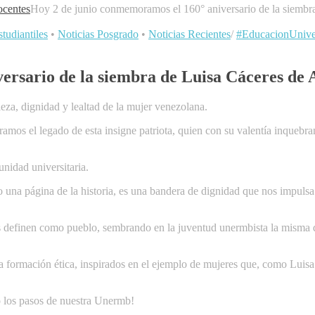
centes
Hoy 2 de junio conmemoramos el 160° aniversario de la siembr
tudiantiles
•
Noticias Posgrado
•
Noticias Recientes
/
#EducacionUniver
ersario de la siembra de Luisa Cáceres de
eza, dignidad y lealtad de la mujer venezolana.
os el legado de esta insigne patriota, quien con su valentía inquebrant
unidad universitaria.
 una página de la historia, es una bandera de dignidad que nos impuls
nos definen como pueblo, sembrando en la juventud unermbista la misma 
ormación ética, inspirados en el ejemplo de mujeres que, como Luisa 
o los pasos de nuestra Unermb!