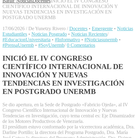
Baralt"
Noticias
Docentes
​INICIÓ EL IV CONGRESO
CIENTÍFICO INTERNACIONAL DE INNOVACIÓN Y
NUEVAS TENDENCIAS EN INVESTIGACIÓN EN
POSTGRADO UNERMB
17/06/2026
/
De Yunetzy Rivero
/
Docentes
•
Emergente
•
Noticias
Estudiantiles
•
Noticias Posgrado
•
Noticias Recientes
/
#EducacionUniversitaria
•
#Informativo
•
#Noticiasunermb
•
#PrensaUnermb
•
#SoyUnermb
/
0 Comentarios
​INICIÓ EL IV CONGRESO
CIENTÍFICO INTERNACIONAL DE
INNOVACIÓN Y NUEVAS
TENDENCIAS EN INVESTIGACIÓN
EN POSTGRADO UNERMB
Se dio apertura, en la Sede de Postgrado «Fabricio Ojeda», al IV
Congreso Científico Internacional de Innovación y Nuevas
Tendencias en Investigación, cuyo tema central es: Eje Dinamizador
de los Motores Productivos de Venezuela.
​El presídium estuvo conformado por la vicerrectora académica, Dra.
Darline Portillo; la directora del Programa Postgrado, Dra. María
José Cotua; la directora del Programa Administración, Dra. Dairyn