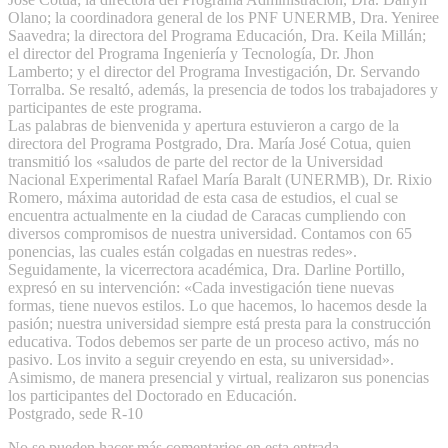
Olano; la coordinadora general de los PNF UNERMB, Dra. Yeniree
Saavedra; la directora del Programa Educación, Dra. Keila Millán;
el director del Programa Ingeniería y Tecnología, Dr. Jhon
Lamberto; y el director del Programa Investigación, Dr. Servando
Torralba. Se resaltó, además, la presencia de todos los trabajadores y
participantes de este programa.
​Las palabras de bienvenida y apertura estuvieron a cargo de la
directora del Programa Postgrado, Dra. María José Cotua, quien
transmitió los «saludos de parte del rector de la Universidad
Nacional Experimental Rafael María Baralt (UNERMB), Dr. Rixio
Romero, máxima autoridad de esta casa de estudios, el cual se
encuentra actualmente en la ciudad de Caracas cumpliendo con
diversos compromisos de nuestra universidad. Contamos con 65
ponencias, las cuales están colgadas en nuestras redes».
​Seguidamente, la vicerrectora académica, Dra. Darline Portillo,
expresó en su intervención: «Cada investigación tiene nuevas
formas, tiene nuevos estilos. Lo que hacemos, lo hacemos desde la
pasión; nuestra universidad siempre está presta para la construcción
educativa. Todos debemos ser parte de un proceso activo, más no
pasivo. Los invito a seguir creyendo en esta, su universidad».
​Asimismo, de manera presencial y virtual, realizaron sus ponencias
los participantes del Doctorado en Educación.
​Postgrado, sede R-10
No se pueden hacer más comentarios en esta entrada.