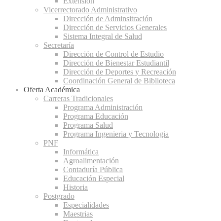
Extensión
Vicerrectorado Administrativo
Dirección de Adminsitración
Dirección de Servicios Generales
Sistema Integral de Salud
Secretaría
Dirección de Control de Estudio
Dirección de Bienestar Estudiantil
Dirección de Deportes y Recreación
Coordinación General de Biblioteca
Oferta Académica
Carreras Tradicionales
Programa Administración
Programa Educación
Programa Salud
Programa Ingenieria y Tecnologia
PNF
Informática
Agroalimentación
Contaduría Pública
Educación Especial
Historia
Postgrado
Especialidades
Maestrias