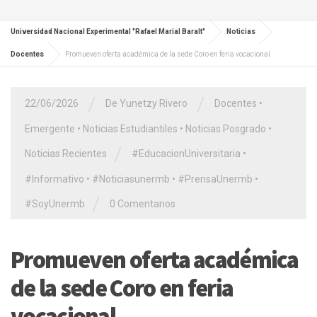
Universidad Nacional Experimental "Rafael Marial Baralt"
Noticias
Docentes
Promueven oferta académica de la sede Coro en feria vocacional
/
/
22/06/2026
De Yunetzy Rivero
Docentes
•
Emergente
•
Noticias Estudiantiles
•
Noticias Posgrado
•
/
Noticias Recientes
#EducacionUniversitaria
•
#Informativo
•
#Noticiasunermb
•
#PrensaUnermb
•
/
#SoyUnermb
0 Comentarios
Promueven oferta académica
de la sede Coro en feria
vocacional