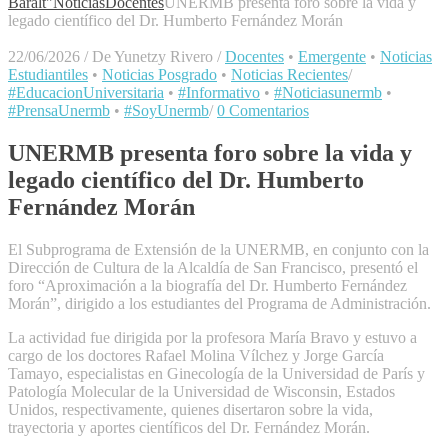
Baralt"
Noticias
Docentes
UNERMB presenta foro sobre la vida y
legado científico del Dr. Humberto Fernández Morán
22/06/2026
/
De Yunetzy Rivero
/
Docentes
•
Emergente
•
Noticias
Estudiantiles
•
Noticias Posgrado
•
Noticias Recientes
/
#EducacionUniversitaria
•
#Informativo
•
#Noticiasunermb
•
#PrensaUnermb
•
#SoyUnermb
/
0 Comentarios
UNERMB presenta foro sobre la vida y
legado científico del Dr. Humberto
Fernández Morán
El Subprograma de Extensión de la UNERMB, en conjunto con la
Dirección de Cultura de la Alcaldía de San Francisco, presentó el
foro “Aproximación a la biografía del Dr. Humberto Fernández
Morán”, dirigido a los estudiantes del Programa de Administración.
La actividad fue dirigida por la profesora María Bravo y estuvo a
cargo de los doctores Rafael Molina Vílchez y Jorge García
Tamayo, especialistas en Ginecología de la Universidad de París y
Patología Molecular de la Universidad de Wisconsin, Estados
Unidos, respectivamente, quienes disertaron sobre la vida,
trayectoria y aportes científicos del Dr. Fernández Morán.