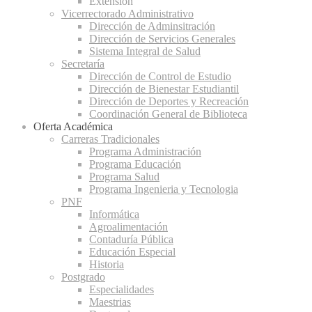
Extensión
Vicerrectorado Administrativo
Dirección de Adminsitración
Dirección de Servicios Generales
Sistema Integral de Salud
Secretaría
Dirección de Control de Estudio
Dirección de Bienestar Estudiantil
Dirección de Deportes y Recreación
Coordinación General de Biblioteca
Oferta Académica
Carreras Tradicionales
Programa Administración
Programa Educación
Programa Salud
Programa Ingenieria y Tecnologia
PNF
Informática
Agroalimentación
Contaduría Pública
Educación Especial
Historia
Postgrado
Especialidades
Maestrias