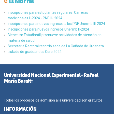
El Morral
Inscripciones para estudiantes regulares: Carreras
tradicionales II-2024 - PNF III- 2024
Inscripciones para nuevos ingresos a los PNF Unermb III-2024
Inscripciones para nuevos ingresos Unermb II-2024
Bienestar Estudiantil promueve actividades de atención en
materia de salud.
Secretaria Rectoral recorrió sede de La Cañada de Urdaneta
Listado de graduandos Coro 2024
Universidad Nacional Experimental «Rafael
María Baralt»
Todos los procesos de admisión a la universidad son gratuitos.
INFORMACIÓN