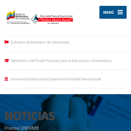
MENÚ
Gobierno Bolivariano de Venezuela
Ministerio del Poder Popular para la Educación Universitaria
Universidad Nacional Experimental Rafael María Baralt
NOTICIAS
Prensa UNERMB