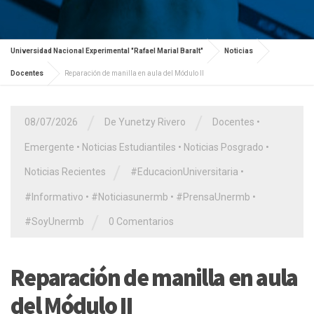
Universidad Nacional Experimental "Rafael Marial Baralt"
Noticias
Docentes
Reparación de manilla en aula del Módulo II
/
/
08/07/2026
De Yunetzy Rivero
Docentes
•
Emergente
•
Noticias Estudiantiles
•
Noticias Posgrado
•
/
Noticias Recientes
#EducacionUniversitaria
•
#Informativo
•
#Noticiasunermb
•
#PrensaUnermb
•
/
#SoyUnermb
0 Comentarios
Reparación de manilla en aula
del Módulo II