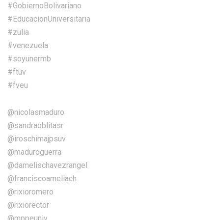
#GobiernoBolivariano
#EducacionUniversitaria
#zulia
#venezuela
#soyunermb
#ftuv
#fveu
@nicolasmaduro
@sandraoblitasr
@iroschimajpsuv
@maduroguerra
@damelischavezrangel
@franciscoameliach
@rixioromero
@rixiorector
@mppeuniv