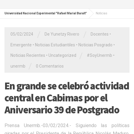
Universidad Nacional Experimental "Rafael Marial Baralt"
Noticias
/
/
05/02/2024
De Yunetzy Rivero
Docentes
•
Emergente
•
Noticias Estudiantiles
•
Noticias Posgrado
•
/
Noticias Recientes
•
Uncategorized
#SoyUnermb
•
/
unermb
0 Comentarios
En grande se celebró actividad
central en Cabimas por el
Aniversario 39 de Postgrado
Prensa Unermb.-03/02/2024.- Siguiendo las políticas
giradas por el Presidente de la República Nicolás Maduro,