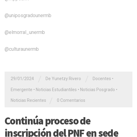
@uniposgradounermb
@elmorral_unermb
@culturaunermb
/
/
29/01/2024
De Yunetzy Rivero
Docentes
•
Emergente
•
Noticias Estudiantiles
•
Noticias Posgrado
•
/
Noticias Recientes
0 Comentarios
Continúa proceso de
inscripción del PNF en sede