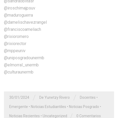
@sandraoblitasr
@iroschimajpsuv
@maduroguerra
@damelischavezrangel
@franciscoameliach
@rixioromero
@rixiorector
@mppeuniv
@uniposgradounermb
@elmorral_unermb
@culturaunermb
/
/
30/01/2024
De Yunetzy Rivero
Docentes
•
Emergente
•
Noticias Estudiantiles
•
Noticias Posgrado
•
/
Noticias Recientes
•
Uncategorized
0 Comentarios