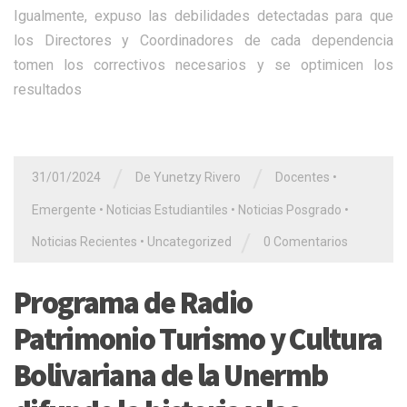
Igualmente, expuso las debilidades detectadas para que
los Directores y Coordinadores de cada dependencia
tomen los correctivos necesarios y se optimicen los
resultados
/
/
31/01/2024
De Yunetzy Rivero
Docentes
•
Emergente
•
Noticias Estudiantiles
•
Noticias Posgrado
•
/
Noticias Recientes
•
Uncategorized
0 Comentarios
Programa de Radio
Patrimonio Turismo y Cultura
Bolivariana de la Unermb