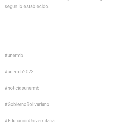
según lo establecido.
#unermb
#unermb2023
#noticiasunermb
#GobiernoBolivariano
#EducacionUniversitaria