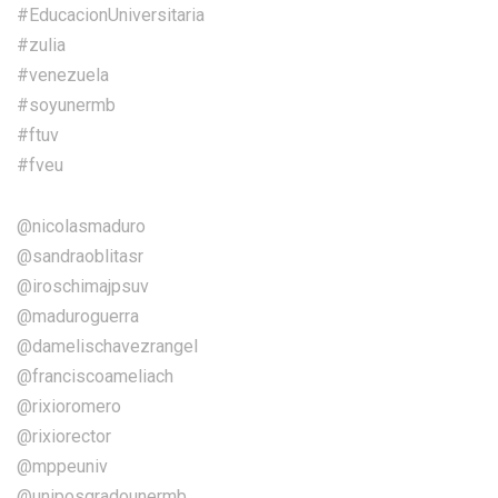
#EducacionUniversitaria
#zulia
#venezuela
#soyunermb
#ftuv
#fveu
@nicolasmaduro
@sandraoblitasr
@iroschimajpsuv
@maduroguerra
@damelischavezrangel
@franciscoameliach
@rixioromero
@rixiorector
@mppeuniv
@uniposgradounermb