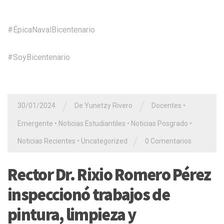
#ÉpicaNavalBicentenario
#SoyBicentenario
/
/
30/01/2024
De Yunetzy Rivero
Docentes
•
Emergente
•
Noticias Estudiantiles
•
Noticias Posgrado
•
/
Noticias Recientes
•
Uncategorized
0 Comentarios
Rector Dr. Rixio Romero Pérez
inspeccionó trabajos de
pintura, limpieza y