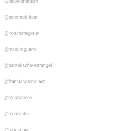
@nicolasmaduro
@sandraoblitasr
@iroschimajpsuv
@maduroguerra
@damelischavezrangel
@franciscoameliach
@rixioromero
@rixiorector
@mppeuniv