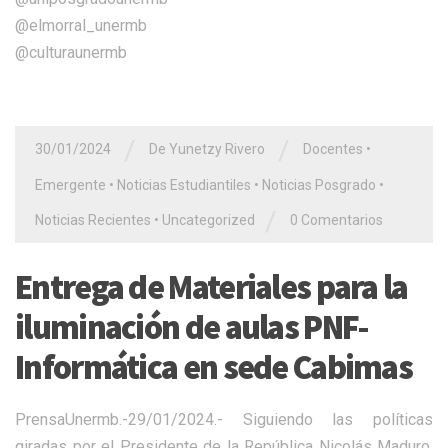
@elmorral_unermb
@culturaunermb
/
/
30/01/2024
De Yunetzy Rivero
Docentes
•
Emergente
•
Noticias Estudiantiles
•
Noticias Posgrado
•
/
Noticias Recientes
•
Uncategorized
0 Comentarios
Entrega de Materiales para la
iluminación de aulas PNF-
Informática en sede Cabimas
PrensaUnermb.-29/01/2024.- Siguiendo las políticas
giradas por el Presidente de la República Nicolás Maduro,