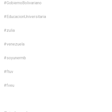
#GobiernoBolivariano
#EducacionUniversitaria
#zulia
#venezuela
#soyunermb
#ftuv
#fveu