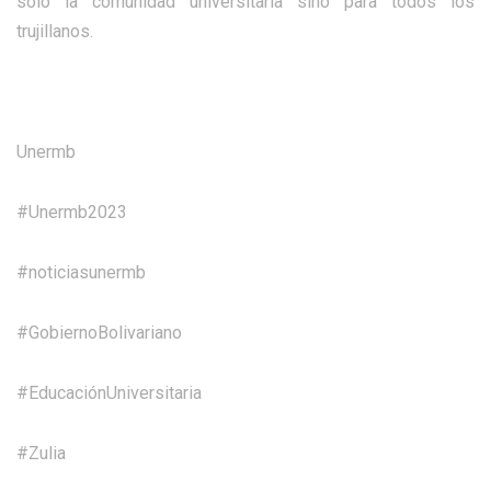
sólo la comunidad universitaria sino para todos los
trujillanos.
Unermb
#Unermb2023
#noticiasunermb
#GobiernoBolivariano
#EducaciónUniversitaria
#Zulia