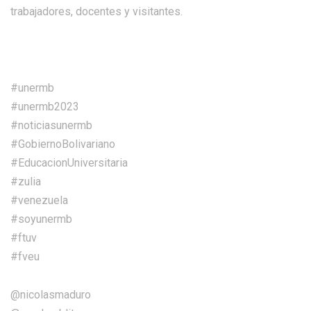
trabajadores, docentes y visitantes.
#unermb
#unermb2023
#noticiasunermb
#GobiernoBolivariano
#EducacionUniversitaria
#zulia
#venezuela
#soyunermb
#ftuv
#fveu
@nicolasmaduro