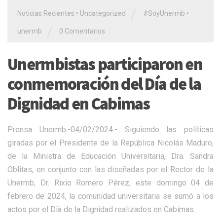
/
Noticias Recientes
•
Uncategorized
#SoyUnermb
•
/
unermb
0 Comentarios
Unermbistas participaron en
conmemoración del Día de la
Dignidad en Cabimas
Prensa Unermb.-04/02/2024.- Siguiendo las políticas
giradas por el Presidente de la República Nicolás Maduro,
de la Ministra de Educación Universitaria, Dra. Sandra
Oblitas, en conjunto con las diseñadas por el Rector de la
Unermb, Dr. Rixio Romero Pérez, este domingo 04 de
febrero de 2024, la comunidad universitaria se sumó a los
actos por el Día de la Dignidad realizados en Cabimas.