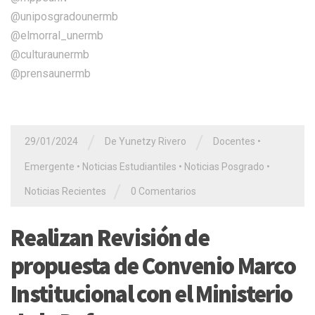
@uniposgradounermb
@elmorral_unermb
@culturaunermb
@prensaunermb
/
/
29/01/2024
De Yunetzy Rivero
Docentes
•
Emergente
•
Noticias Estudiantiles
•
Noticias Posgrado
•
/
Noticias Recientes
0 Comentarios
Realizan Revisión de
propuesta de Convenio Marco
Institucional con el Ministerio