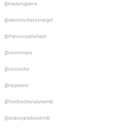
@maduroguerra
@damelischavezrangel
@franciscoameliach
@rixioromero
@rixiorector
@mppeuniv
@fondoeditorialunermb
@uniposgradounermb