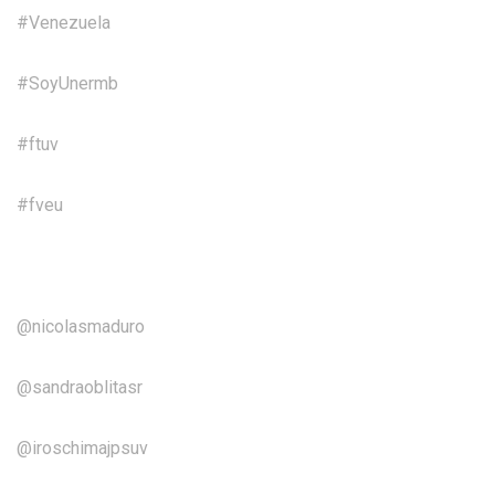
#Venezuela
#SoyUnermb
#ftuv
#fveu
@nicolasmaduro
@sandraoblitasr
@iroschimajpsuv