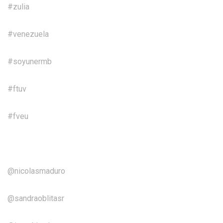
#zulia
#venezuela
#soyunermb
#ftuv
#fveu
@nicolasmaduro
@sandraoblitasr