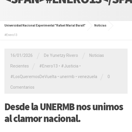
Universidad Nacional Experimental "Rafael Marial Baralt"
Noticias
#Enero13
/
/
16/01/2026
De Yunetzy Rivero
Noticias
/
Recientes
#Enero13
•
#Justicia
•
/
#LosQueremosDeVuelta
•
unermb
•
venezuela
0
Comentarios
Desde la UNERMB nos unimos
al clamor nacional.