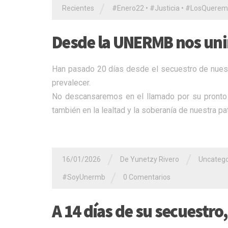
/
Recientes
#Enero22
•
#Justicia
•
​#LosQuerem
Desde la UNERMB nos uni
Han pasado 20 días desde el secuestro de nuestro
prevalecer.
​No descansaremos en el llamado por su pronto 
también en la lealtad y la soberanía de nuestra pat
/
/
16/01/2026
De Yunetzy Rivero
Uncatego
/
#SoyUnermb
0 Comentarios
A 14 días de su secuestro,