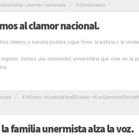
/
osDeVuelta
•
unermb
•
venezuela
0 Comentarios
mos al clamor nacional.
s líderes, y nuestra postura sigue firme: la justicia y la verd
regreso. Somos una comunidad universitaria que cree en la p
ria.
/
rized
#14Enero
•
#JusticiaParaElPueblo
•
​#LosQueremosDeVuel
 la familia unermista alza la voz.