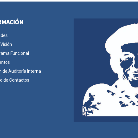
RMACIÓN
ades
 Visión
rama Funcional
entos
n de Auditoría Interna
io de Contactos