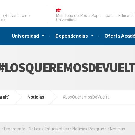
no Bolivariano de
Ministerio del Poder Popular para la Educaci
ela
Universitaria
Universidad
Dependencias
Oferta Acad
>​#LOSQUEREMOSDEVUELT
ralt"
Noticias
​#LosQueremosDeVuelta
s
•
Emergente
•
Noticias Estudiantiles
•
Noticias Posgrado
•
Noticias