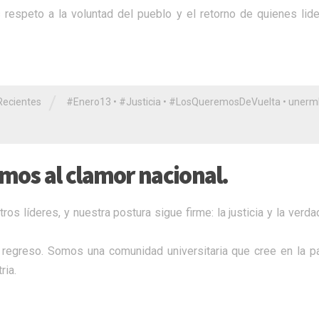
 respeto a la voluntad del pueblo y el retorno de quienes lid
/
Recientes
#Enero13
•
#Justicia
•
​#LosQueremosDeVuelta
•
unerm
mos al clamor nacional.
s líderes, y nuestra postura sigue firme: la justicia y la verd
regreso. Somos una comunidad universitaria que cree en la p
ria.