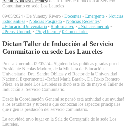
Baralt"
Noticias
Docentes
Dictan Taller de Inducción al Servicio
Comunitario en sede Los Laureles
09/05/2024
/
De Yunetzy Rivero
/
Docentes
•
Emergente
•
Noticias
Estudiantiles
•
Noticias Posgrado
•
Noticias Recientes
/
#EducacionUniversitaria
•
#Informativo
•
#Noticiasunermb
•
#PrensaUnermb
•
#SoyUnermb
/
0 Comentarios
Dictan Taller de Inducción al Servicio
Comunitario en sede Los Laureles
Prensa Unermb.- 09/05/24.- Siguiendo las políticas giradas por el
Presidente Nicolás Maduro, de la Ministra de Educación
Universitaria, Dra. Sandra Oblitas y el Rector de la Universidad
Nacional Experimental «Rafael María Baralt», Dr. Rixio Romero
Pérez, en la sede Los Laureles se dictó este 09 de mayo el Taller de
Inducción al Servicio Comunitario.
Desde la Coordinación General se pensó está actividad que ayudará
a los estudiantes y tutores a que conozcan los aspectos principales
que rigen la prestación del servicio comunitario.
La actividad tuvo lugar en la Sala de Cartografía de la sede Los
Laureles.