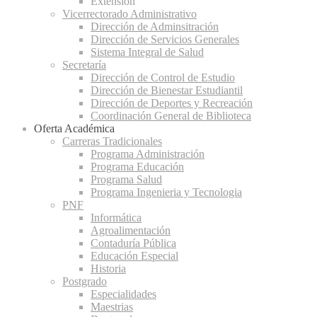
Extensión
Vicerrectorado Administrativo
Dirección de Adminsitración
Dirección de Servicios Generales
Sistema Integral de Salud
Secretaría
Dirección de Control de Estudio
Dirección de Bienestar Estudiantil
Dirección de Deportes y Recreación
Coordinación General de Biblioteca
Oferta Académica
Carreras Tradicionales
Programa Administración
Programa Educación
Programa Salud
Programa Ingenieria y Tecnologia
PNF
Informática
Agroalimentación
Contaduría Pública
Educación Especial
Historia
Postgrado
Especialidades
Maestrias