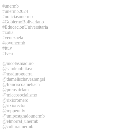
#unermb
#unermb2024
#noticiasunermb
#GobiernoBolivariano
#EducacionUniversitaria
#zulia
#venezuela
#soyunermb
#ftuv
#fveu
@nicolasmaduro
@sandraoblitasr
@maduroguerra
@damelischavezrangel
@franciscoameliach
@prensaiclam
@miecosocialismo
@rixioromero
@rixiorector
@mppeuniv
@unipostgradounermb
@elmorral_unermb
@culturaunermb