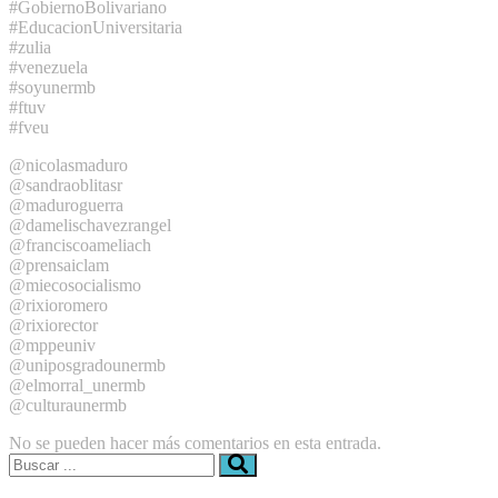
#GobiernoBolivariano
#EducacionUniversitaria
#zulia
#venezuela
#soyunermb
#ftuv
#fveu
@nicolasmaduro
@sandraoblitasr
@maduroguerra
@damelischavezrangel
@franciscoameliach
@prensaiclam
@miecosocialismo
@rixioromero
@rixiorector
@mppeuniv
@uniposgradounermb
@elmorral_unermb
@culturaunermb
No se pueden hacer más comentarios en esta entrada.
Buscar: