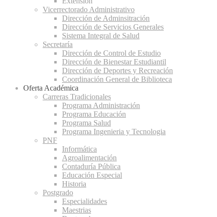
Extensión
Vicerrectorado Administrativo
Dirección de Adminsitración
Dirección de Servicios Generales
Sistema Integral de Salud
Secretaría
Dirección de Control de Estudio
Dirección de Bienestar Estudiantil
Dirección de Deportes y Recreación
Coordinación General de Biblioteca
Oferta Académica
Carreras Tradicionales
Programa Administración
Programa Educación
Programa Salud
Programa Ingenieria y Tecnologia
PNF
Informática
Agroalimentación
Contaduría Pública
Educación Especial
Historia
Postgrado
Especialidades
Maestrias