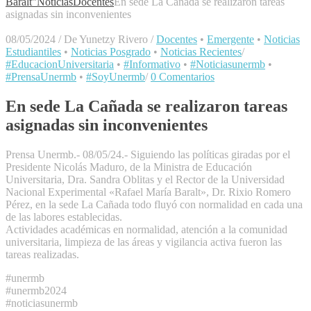
Baralt"
Noticias
Docentes
En sede La Cañada se realizaron tareas
asignadas sin inconvenientes
08/05/2024
/
De Yunetzy Rivero
/
Docentes
•
Emergente
•
Noticias
Estudiantiles
•
Noticias Posgrado
•
Noticias Recientes
/
#EducacionUniversitaria
•
#Informativo
•
#Noticiasunermb
•
#PrensaUnermb
•
#SoyUnermb
/
0 Comentarios
En sede La Cañada se realizaron tareas
asignadas sin inconvenientes
Prensa Unermb.- 08/05/24.- Siguiendo las políticas giradas por el
Presidente Nicolás Maduro, de la Ministra de Educación
Universitaria, Dra. Sandra Oblitas y el Rector de la Universidad
Nacional Experimental «Rafael María Baralt», Dr. Rixio Romero
Pérez, en la sede La Cañada todo fluyó con normalidad en cada una
de las labores establecidas.
Actividades académicas en normalidad, atención a la comunidad
universitaria, limpieza de las áreas y vigilancia activa fueron las
tareas realizadas.
#unermb
#unermb2024
#noticiasunermb