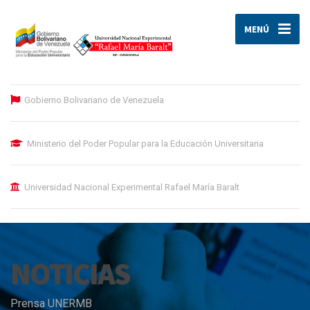
MENÚ
Gobierno Bolivariano de Venezuela
Ministerio del Poder Popular para la Educación Universitaria
Universidad Nacional Experimental Rafael María Baralt
NOTICIAS
Prensa UNERMB