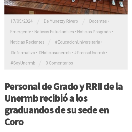
/
/
17/05/2024
De Yunetzy Rivero
Docentes
•
Emergente
•
Noticias Estudiantiles
•
Noticias Posgrado
•
/
Noticias Recientes
#EducacionUniversitaria
•
#Informativo
•
#Noticiasunermb
•
#PrensaUnermb
•
/
#SoyUnermb
0 Comentarios
Personal de Grado y RRII de la
Unermb recibió a los
graduandos de su sede en
Coro