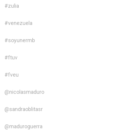
#zulia
#venezuela
#soyunermb
#ftuv
#fveu
@nicolasmaduro
@sandraoblitasr
@maduroguerra