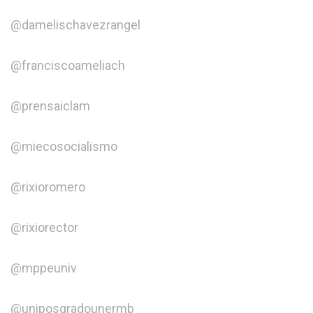
@damelischavezrangel
@franciscoameliach
@prensaiclam
@miecosocialismo
@rixioromero
@rixiorector
@mppeuniv
@uniposgradounermb