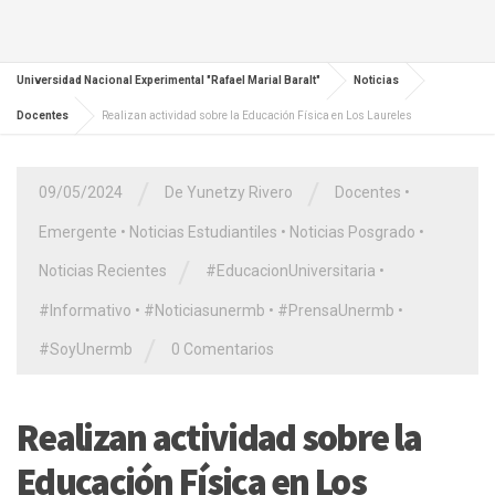
Universidad Nacional Experimental "Rafael Marial Baralt"
Noticias
Docentes
Realizan actividad sobre la Educación Física en Los Laureles
/
/
09/05/2024
De Yunetzy Rivero
Docentes
•
Emergente
•
Noticias Estudiantiles
•
Noticias Posgrado
•
/
Noticias Recientes
#EducacionUniversitaria
•
#Informativo
•
#Noticiasunermb
•
#PrensaUnermb
•
/
#SoyUnermb
0 Comentarios
Realizan actividad sobre la
Educación Física en Los