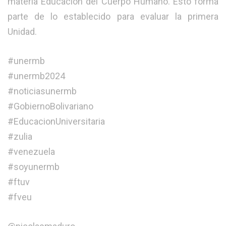
materia Educación del Cuerpo Humano. Esto forma
parte de lo establecido para evaluar la primera
Unidad.
#unermb
#unermb2024
#noticiasunermb
#GobiernoBolivariano
#EducacionUniversitaria
#zulia
#venezuela
#soyunermb
#ftuv
#fveu