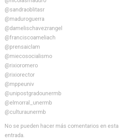
@nicolasmaduro
@sandraoblitasr
@maduroguerra
@damelischavezrangel
@franciscoameliach
@prensaiclam
@miecosocialismo
@rixioromero
@rixiorector
@mppeuniv
@unipostgradounermb
@elmorral_unermb
@culturaunermb
No se pueden hacer más comentarios en esta
entrada.