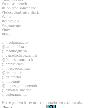
#noticiasunermb
#GobiernoBolivariano
#EducacionUniversitaria
#zulia
#venezuela
#soyunermb
#ftuv
#fveu
@nicolasmaduro
@sandraoblitasr
@maduroguerra
@damelischavezrangel
@franciscoameliach
@prensaiclam
@miecosocialismo
@rixioromero
@rixiorector
@mppeuniv
@unipostgradounermb
@elmorral_unermb
@culturaunermb
No se pueden hacer más comentarios en esta entrada.
Buscar: