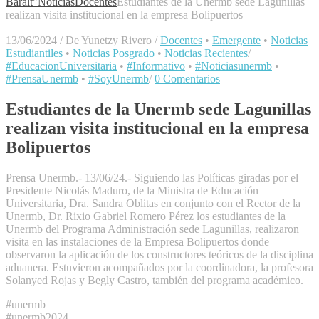
Baralt"
Noticias
Docentes
Estudiantes de la Unermb sede Lagunillas
realizan visita institucional en la empresa Bolipuertos
13/06/2024
/
De Yunetzy Rivero
/
Docentes
•
Emergente
•
Noticias
Estudiantiles
•
Noticias Posgrado
•
Noticias Recientes
/
#EducacionUniversitaria
•
#Informativo
•
#Noticiasunermb
•
#PrensaUnermb
•
#SoyUnermb
/
0 Comentarios
Estudiantes de la Unermb sede Lagunillas
realizan visita institucional en la empresa
Bolipuertos
Prensa Unermb.- 13/06/24.- Siguiendo las Políticas giradas por el
Presidente Nicolás Maduro, de la Ministra de Educación
Universitaria, Dra. Sandra Oblitas en conjunto con el Rector de la
Unermb, Dr. Rixio Gabriel Romero Pérez los estudiantes de la
Unermb del Programa Administración sede Lagunillas, realizaron
visita en las instalaciones de la Empresa Bolipuertos donde
observaron la aplicación de los constructores teóricos de la disciplina
aduanera. Estuvieron acompañados por la coordinadora, la profesora
Solanyed Rojas y Begly Castro, también del programa académico.
#unermb
#unermb2024