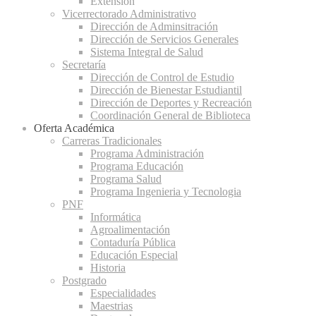
Extensión
Vicerrectorado Administrativo
Dirección de Adminsitración
Dirección de Servicios Generales
Sistema Integral de Salud
Secretaría
Dirección de Control de Estudio
Dirección de Bienestar Estudiantil
Dirección de Deportes y Recreación
Coordinación General de Biblioteca
Oferta Académica
Carreras Tradicionales
Programa Administración
Programa Educación
Programa Salud
Programa Ingenieria y Tecnologia
PNF
Informática
Agroalimentación
Contaduría Pública
Educación Especial
Historia
Postgrado
Especialidades
Maestrias