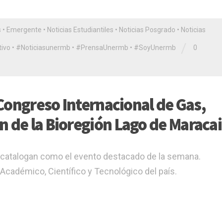
s
•
Emergente
•
Noticias Estudiantiles
•
Noticias Posgrado
•
Noticias
/
ivo
•
#Noticiasunermb
•
#PrensaUnermb
•
#SoyUnermb
0
I Congreso Internacional de Gas,
n de la Bioregión Lago de Maraca
 catalogan como el evento destacado de la semana.
Académico, Científico y Tecnológico del país.