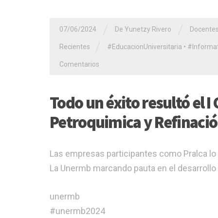
/
/
07/06/2024
De Yunetzy Rivero
Docente
/
Recientes
#EducacionUniversitaria
•
#Informat
Comentarios
Todo un éxito resultó el 
Petroquimica y Refinació
Las empresas participantes como Pralca lo
La Unermb marcando pauta en el desarrollo 
unermb
#unermb2024