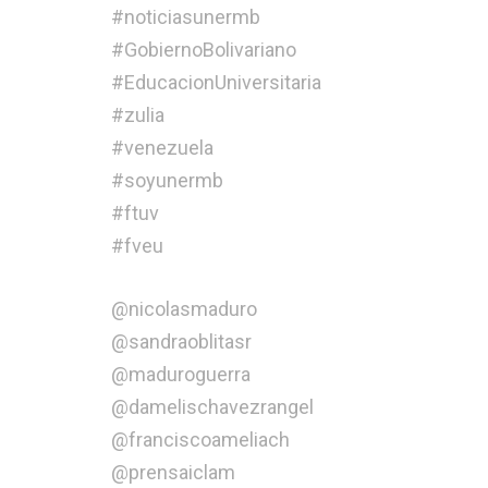
#noticiasunermb
#GobiernoBolivariano
#EducacionUniversitaria
#zulia
#venezuela
#soyunermb
#ftuv
#fveu
@nicolasmaduro
@sandraoblitasr
@maduroguerra
@damelischavezrangel
@franciscoameliach
@prensaiclam