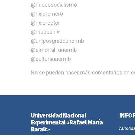
@miecosocialismo
@rixioromero
@rixiorector
@mppeuniv
@uniposgradounermb
@elmorral_unermb
@culturaunermb
No se pueden hacer más comentarios en es
Universidad Nacional
INFO
Experimental «Rafael María
Baralt»
Autorid