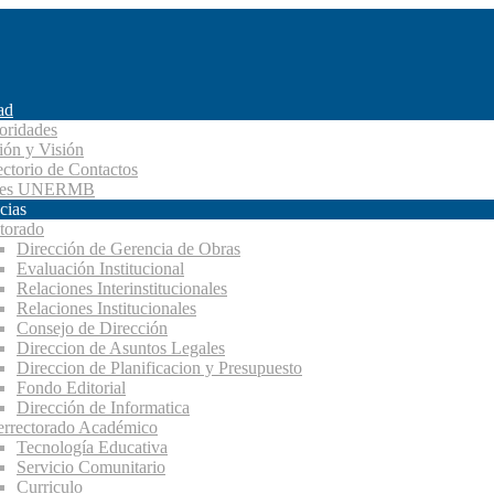
ad
oridades
ión y Visión
ectorio de Contactos
des UNERMB
cias
torado
Dirección de Gerencia de Obras
Evaluación Institucional
Relaciones Interinstitucionales
Relaciones Institucionales
Consejo de Dirección
Direccion de Asuntos Legales
Direccion de Planificacion y Presupuesto
Fondo Editorial
Dirección de Informatica
errectorado Académico
Tecnología Educativa
Servicio Comunitario
Curriculo