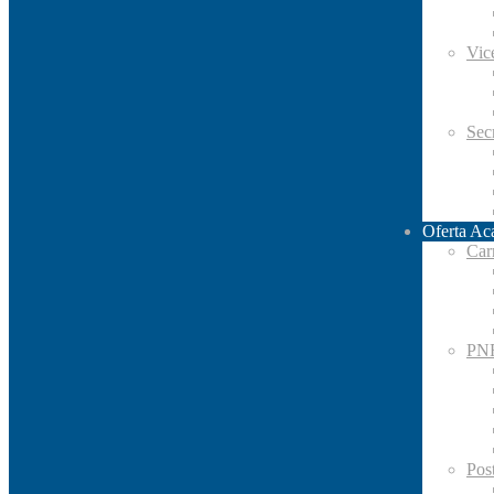
Vic
Secr
Oferta Ac
Car
PN
Pos