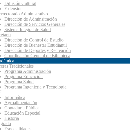
Difusión Cultural
Extensión
errectorado Administrativo
Dirección de Adminsitración
Dirección de Servicios Generales
Sistema Integral de Salud
etaría
Dirección de Control de Estudio
Dirección de Bienestar Estudiantil
Dirección de Deportes y Recreación
Coordinación General de Biblioteca
adémica
reras Tradicionales
Programa Administración
Programa Educación
Programa Salud
Programa Ingenieria y Tecnologia
F
Informática
Agroalimentación
Contaduría Pública
Educación Especial
Historia
tgrado
Especialidades