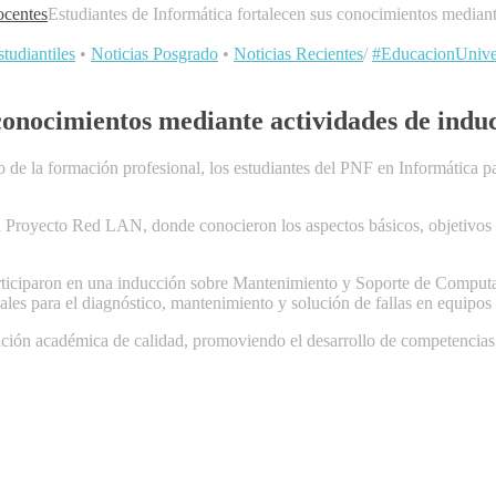
centes
Estudiantes de Informática fortalecen sus conocimientos mediant
tudiantiles
•
Noticias Posgrado
•
Noticias Recientes
/
#EducacionUniver
conocimientos mediante actividades de indu
o de la formación profesional, los estudiantes del PNF en Informática pa
 Proyecto Red LAN, donde conocieron los aspectos básicos, objetivos y 
participaron en una inducción sobre Mantenimiento y Soporte de Comput
ales para el diagnóstico, mantenimiento y solución de fallas en equipos
mación académica de calidad, promoviendo el desarrollo de competencias