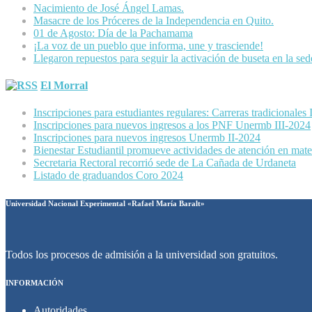
Nacimiento de José Ángel Lamas.
Masacre de los Próceres de la Independencia en Quito.
01 de Agosto: Día de la Pachamama
¡La voz de un pueblo que informa, une y trasciende!
Llegaron repuestos para seguir la activación de buseta en la se
El Morral
Inscripciones para estudiantes regulares: Carreras tradicionales
Inscripciones para nuevos ingresos a los PNF Unermb III-2024
Inscripciones para nuevos ingresos Unermb II-2024
Bienestar Estudiantil promueve actividades de atención en mater
Secretaria Rectoral recorrió sede de La Cañada de Urdaneta
Listado de graduandos Coro 2024
Universidad Nacional Experimental «Rafael María Baralt»
Todos los procesos de admisión a la universidad son gratuitos.
INFORMACIÓN
Autoridades