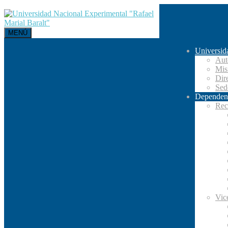
MENÚ
Universid
Aut
Mis
Dir
Se
Dependen
Rec
Vic