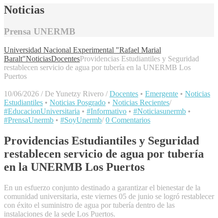
Noticias
Prensa UNERMB
Universidad Nacional Experimental "Rafael Marial
Baralt"
Noticias
Docentes
Providencias Estudiantiles y Seguridad
restablecen servicio de agua por tubería en la UNERMB Los
Puertos
10/06/2026
/
De Yunetzy Rivero
/
Docentes
•
Emergente
•
Noticias
Estudiantiles
•
Noticias Posgrado
•
Noticias Recientes
/
#EducacionUniversitaria
•
#Informativo
•
#Noticiasunermb
•
#PrensaUnermb
•
#SoyUnermb
/
0 Comentarios
Providencias Estudiantiles y Seguridad
restablecen servicio de agua por tubería
en la UNERMB Los Puertos
En un esfuerzo conjunto destinado a garantizar el bienestar de la
comunidad universitaria, este viernes 05 de junio se logró restablecer
con éxito el suministro de agua por tubería dentro de las
instalaciones de la sede Los Puertos.