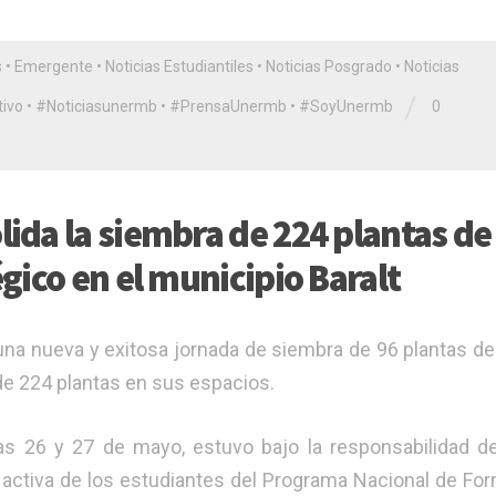
s
•
Emergente
•
Noticias Estudiantiles
•
Noticias Posgrado
•
Noticias
/
ivo
•
#Noticiasunermb
•
#PrensaUnermb
•
#SoyUnermb
0
da la siembra de 224 plantas de
gico en el municipio Baralt
na nueva y exitosa jornada de siembra de 96 plantas d
de 224 plantas en sus espacios.
días 26 y 27 de mayo, estuvo bajo la responsabilidad d
 activa de los estudiantes del Programa Nacional de Fo