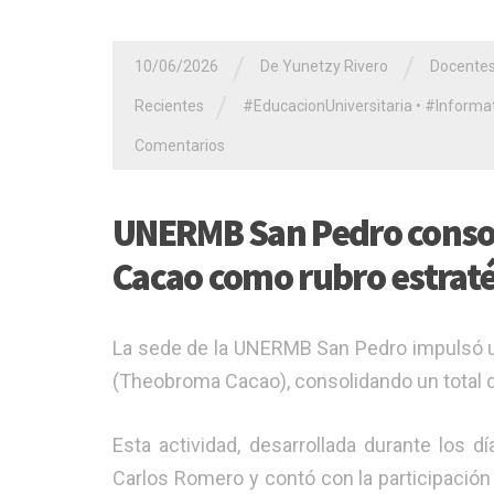
/
/
10/06/2026
De Yunetzy Rivero
Docente
/
Recientes
#EducacionUniversitaria
•
#Informat
Comentarios
UNERMB San Pedro consoli
Cacao como rubro estraté
La sede de la UNERMB San Pedro impulsó u
(Theobroma Cacao), consolidando un total 
​Esta actividad, desarrollada durante los 
Carlos Romero y contó con la participación