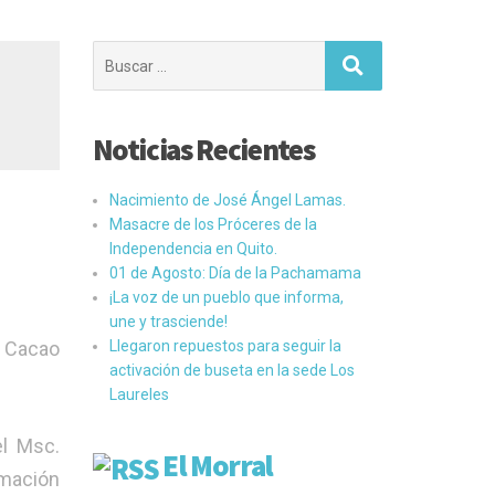
Buscar:
Noticias Recientes
Nacimiento de José Ángel Lamas.
Masacre de los Próceres de la
Independencia en Quito.
01 de Agosto: Día de la Pachamama
¡La voz de un pueblo que informa,
une y trasciende!
e Cacao
Llegaron repuestos para seguir la
activación de buseta en la sede Los
Laureles
el Msc.
El Morral
rmación