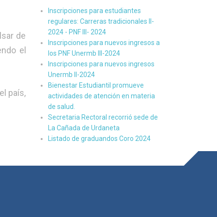
Inscripciones para estudiantes
regulares: Carreras tradicionales II-
2024 - PNF III- 2024
lsar de
Inscripciones para nuevos ingresos a
endo el
los PNF Unermb III-2024
Inscripciones para nuevos ingresos
Unermb II-2024
Bienestar Estudiantil promueve
l país,
actividades de atención en materia
de salud.
Secretaria Rectoral recorrió sede de
La Cañada de Urdaneta
Listado de graduandos Coro 2024