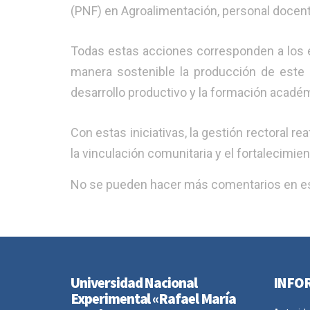
(PNF) en Agroalimentación, personal docente
​Todas estas acciones corresponden a los e
manera sostenible la producción de este r
desarrollo productivo y la formación acadé
​Con estas iniciativas, la gestión rectoral 
la vinculación comunitaria y el fortalecimie
No se pueden hacer más comentarios en es
Universidad Nacional
INFO
Experimental «Rafael María