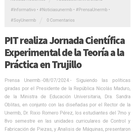
#Informativo
•
#Noticiasunermb
•
#PrensaUnermb
•
/
#SoyUnermb
0 Comentarios
PIT realiza Jornada Científica
Experimental de la Teoría a la
Práctica en Trujillo
Prensa Unermb.-08/07/2024.- Siguiendo las políticas
giradas por el Presidente de la República Nicolás Maduro,
de la Ministra de Educación Universitaria, Dra. Sandra
Oblitas, en conjunto con las diseñadas por el Rector de la
Unermb, Dr. Rixio Romero Pérez, los estudiantes del 7mo y
8vo semestre en las unidades curriculares de Control y
Fabricación de Piezas, y Analisis de Máquinas, presentaron