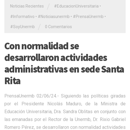
/
Noticias Recientes
#EducacionUniversitaria
•
#Informativo
•
#Noticiasunermb
•
#PrensaUnermb
•
/
#SoyUnermb
0 Comentarios
Con normalidad se
desarrollaron actividades
administrativas en sede Santa
Rita
PrensaUnermb 02/06/24.- Siguiendo las políticas giradas
por el Presidente Nicolás Maduro, de la Ministra de
Educación Universitaria, Dra. Sandra Oblitas en conjunto con
las emanadas por el Rector de la Unermb, Dr. Rixio Gabriel
Romero Pérez, se desarrollaron con normalidad actividades