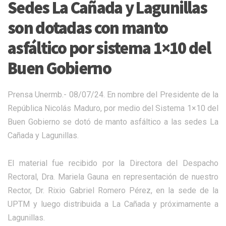
Sedes La Cañada y Lagunillas
son dotadas con manto
asfáltico por sistema 1×10 del
Buen Gobierno
Prensa Unermb.- 08/07/24. En nombre del Presidente de la
República Nicolás Maduro, por medio del Sistema 1×10 del
Buen Gobierno se dotó de manto asfáltico a las sedes La
Cañada y Lagunillas.
El material fue recibido por la Directora del Despacho
Rectoral, Dra. Mariela Gauna en representación de nuestro
Rector, Dr. Rixio Gabriel Romero Pérez, en la sede de la
UPTM y luego distribuida a La Cañada y próximamente a
Lagunillas.