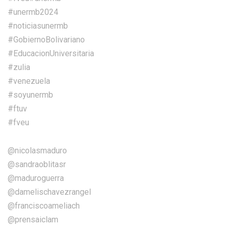
#unermb2024
#noticiasunermb
#GobiernoBolivariano
#EducacionUniversitaria
#zulia
#venezuela
#soyunermb
#ftuv
#fveu
@nicolasmaduro
@sandraoblitasr
@maduroguerra
@damelischavezrangel
@franciscoameliach
@prensaiclam