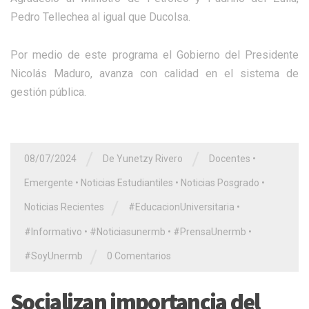
Pedro Tellechea al igual que Ducolsa.
Por medio de este programa el Gobierno del Presidente
Nicolás Maduro, avanza con calidad en el sistema de
gestión pública.
/
/
08/07/2024
De Yunetzy Rivero
Docentes
•
Emergente
•
Noticias Estudiantiles
•
Noticias Posgrado
•
/
Noticias Recientes
#EducacionUniversitaria
•
#Informativo
•
#Noticiasunermb
•
#PrensaUnermb
•
/
#SoyUnermb
0 Comentarios
Socializan importancia del