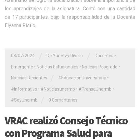
Asimismo se logró la socializacion sobre la importancia de
los aprendizajes de la asignatura. Contó con una cantidad
de 17 participantes, bajo la responsabilidad de la Docente
Elyanna Ristic.
/
/
08/07/2024
De Yunetzy Rivero
Docentes
•
Emergente
•
Noticias Estudiantiles
•
Noticias Posgrado
•
/
Noticias Recientes
#EducacionUniversitaria
•
#Informativo
•
#Noticiasunermb
•
#PrensaUnermb
•
/
#SoyUnermb
0 Comentarios
VRAC realizó Consejo Técnico
con Programa Salud para