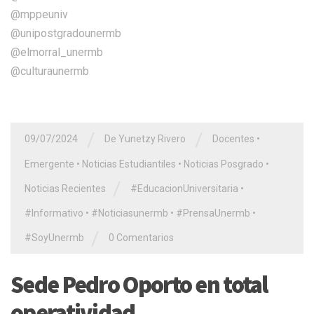
@mppeuniv
@unipostgradounermb
@elmorral_unermb
@culturaunermb
/
/
09/07/2024
De Yunetzy Rivero
Docentes
•
Emergente
•
Noticias Estudiantiles
•
Noticias Posgrado
•
/
Noticias Recientes
#EducacionUniversitaria
•
#Informativo
•
#Noticiasunermb
•
#PrensaUnermb
•
/
#SoyUnermb
0 Comentarios
Sede Pedro Oporto en total
operatividad