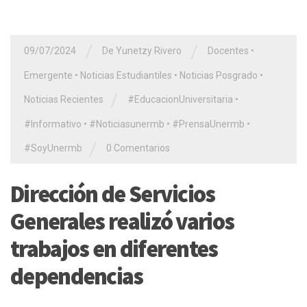
/
/
09/07/2024
De Yunetzy Rivero
Docentes
•
Emergente
•
Noticias Estudiantiles
•
Noticias Posgrado
•
/
Noticias Recientes
#EducacionUniversitaria
•
#Informativo
•
#Noticiasunermb
•
#PrensaUnermb
•
/
#SoyUnermb
0 Comentarios
Dirección de Servicios
Generales realizó varios
trabajos en diferentes
dependencias