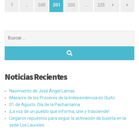
Paginación
1
…
200
201
202
…
225
de
entradas
Buscar:
Noticias Recientes
Nacimiento de José Ángel Lamas.
Masacre de los Próceres de la Independencia en Quito.
01 de Agosto: Día de la Pachamama
¡La voz de un pueblo que informa, une y trasciende!
Llegaron repuestos para seguir la activación de buseta en la
sede Los Laureles