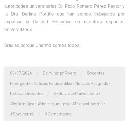
autoridades universitarias Dr. Rixio Romero Pérez Rector y
la Dra. Darline Portillo que han venido trabajando por
impulsar la Calidad Educativa en nuestros espacios
Universitarios.
Gracias porque Unermb somos todos.
/
/
09/07/2024
De Yunetzy Rivero
Docentes
•
Emergente
•
Noticias Estudiantiles
•
Noticias Posgrado
•
/
Noticias Recientes
#EducacionUniversitaria
•
#Informativo
•
#Noticiasunermb
•
#PrensaUnermb
•
/
#SoyUnermb
0 Comentarios