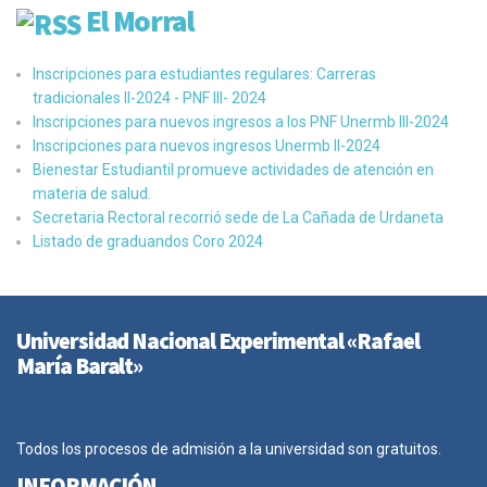
El Morral
Inscripciones para estudiantes regulares: Carreras
tradicionales II-2024 - PNF III- 2024
Inscripciones para nuevos ingresos a los PNF Unermb III-2024
Inscripciones para nuevos ingresos Unermb II-2024
Bienestar Estudiantil promueve actividades de atención en
materia de salud.
Secretaria Rectoral recorrió sede de La Cañada de Urdaneta
Listado de graduandos Coro 2024
Universidad Nacional Experimental «Rafael
María Baralt»
Todos los procesos de admisión a la universidad son gratuitos.
INFORMACIÓN