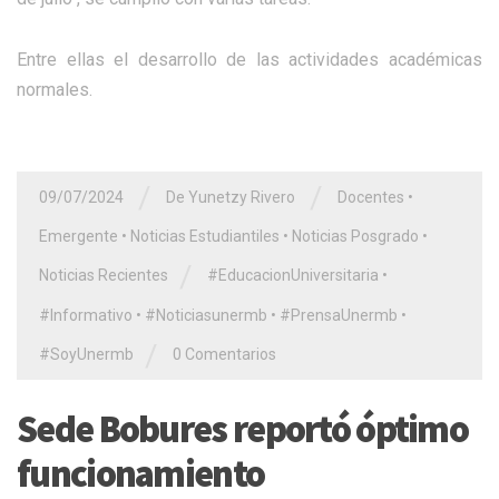
Entre ellas el desarrollo de las actividades académicas
normales.
/
/
09/07/2024
De Yunetzy Rivero
Docentes
•
Emergente
•
Noticias Estudiantiles
•
Noticias Posgrado
•
/
Noticias Recientes
#EducacionUniversitaria
•
#Informativo
•
#Noticiasunermb
•
#PrensaUnermb
•
/
#SoyUnermb
0 Comentarios
Sede Bobures reportó óptimo
funcionamiento