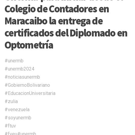
Colegio de Contadores en
Maracaibo la entrega de
certificados del Diplomado en
Optometría
#unermb
#unermb2024
#noticiasunermb
#GobiernoBolivariano
#EducacionUniversitaria
#zulia
#venezuela
#soyunermb
#ftuv
#fveu#unermb