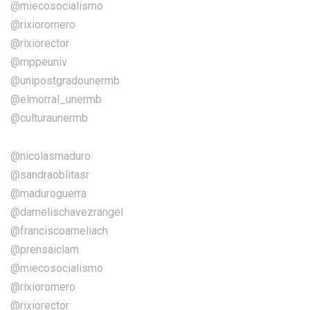
@miecosocialismo
@rixioromero
@rixiorector
@mppeuniv
@unipostgradounermb
@elmorral_unermb
@culturaunermb
@nicolasmaduro
@sandraoblitasr
@maduroguerra
@damelischavezrangel
@franciscoameliach
@prensaiclam
@miecosocialismo
@rixioromero
@rixiorector