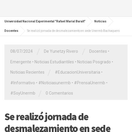
Universidad Nacional Experimental "Rafael Marial Baralt"
Noticias
Docentes
Se realizó jornada de desmalezamiento en sede Unermb Bachaquero
/
/
08/07/2024
De Yunetzy Rivero
Docentes
•
Emergente
•
Noticias Estudiantiles
•
Noticias Posgrado
•
/
Noticias Recientes
#EducacionUniversitaria
•
#Informativo
•
#Noticiasunermb
•
#PrensaUnermb
•
/
#SoyUnermb
0 Comentarios
Se realizó jornada de
desmalezamiento en sede