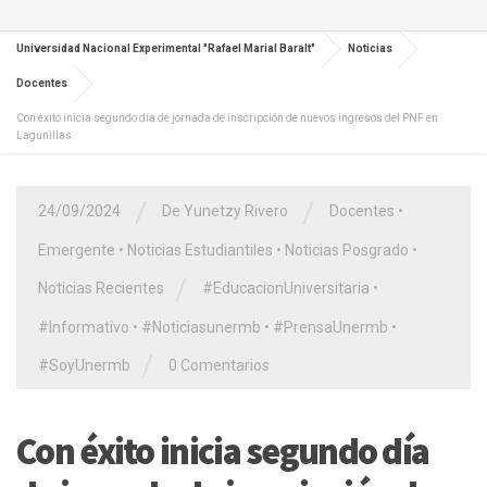
Universidad Nacional Experimental "Rafael Marial Baralt"
Noticias
Docentes
Con éxito inicia segundo día de jornada de inscripción de nuevos ingresos del PNF en
Lagunillas
/
/
24/09/2024
De Yunetzy Rivero
Docentes
•
Emergente
•
Noticias Estudiantiles
•
Noticias Posgrado
•
/
Noticias Recientes
#EducacionUniversitaria
•
#Informativo
•
#Noticiasunermb
•
#PrensaUnermb
•
/
#SoyUnermb
0 Comentarios
Con éxito inicia segundo día