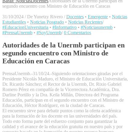
Baralt"
Noticias
Docentes
Autoridades de la Unermb participan en
segundo encuentro con Ministro de Educación en Caracas
31/10/2024
/
De Yunetzy Rivero
/
Docentes
•
Emergente
•
Noticias
Estudiantiles
•
Noticias Posgrado
•
Noticias Recientes
/
#EducacionUniversitaria
•
#Informativo
•
#Noticiasunermb
•
#PrensaUnermb
•
#SoyUnermb
/
0 Comentarios
Autoridades de la Unermb participan en
segundo encuentro con Ministro de
Educación en Caracas
PrensaUnermb.-31/10/24.-Siguiendo orientaciones giradas por el
Presidente Nicolás Maduro, el Ministro de Educación Universitaria,
Dr. Ricardo Sánchez; el Rector de la Unermb, Dr. Rixio Gabriel
Romero Pérez en compañía de la Vicerrectora Académica, Dra.
Darline Portillo y la Dra. Keila Millán, Directora del Programa
Educación, participan en el segundo encuentro con el Ministro de
Educación, Héctor Rodríguez, en la ciudad de Caracas.
El encuentro sirve para debatir puntos como la oferta académica
para la formación de los docente en las universidades del país.
Todo esto forma parte del esfuerzo conjunto para garantizar la
calidad y el avance de la educación gratuita en nuestro país y por
supuesto basada en la formación de nuestro recurso humano.