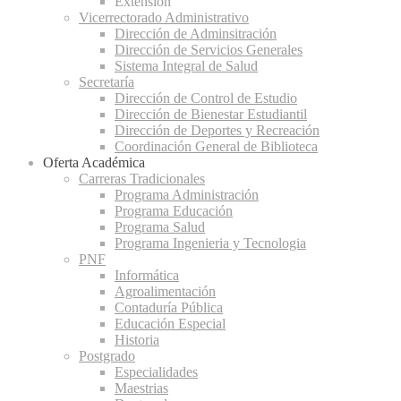
Extensión
Vicerrectorado Administrativo
Dirección de Adminsitración
Dirección de Servicios Generales
Sistema Integral de Salud
Secretaría
Dirección de Control de Estudio
Dirección de Bienestar Estudiantil
Dirección de Deportes y Recreación
Coordinación General de Biblioteca
Oferta Académica
Carreras Tradicionales
Programa Administración
Programa Educación
Programa Salud
Programa Ingenieria y Tecnologia
PNF
Informática
Agroalimentación
Contaduría Pública
Educación Especial
Historia
Postgrado
Especialidades
Maestrias