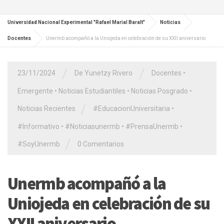
Universidad Nacional Experimental "Rafael Marial Baralt"
Noticias
Docentes
Unermb acompañó a la Uniojeda en celebración de su XXII aniversario
/
/
23/11/2024
De Yunetzy Rivero
Docentes
•
Emergente
•
Noticias Estudiantiles
•
Noticias Posgrado
•
/
Noticias Recientes
#EducacionUniversitaria
•
#Informativo
•
#Noticiasunermb
•
#PrensaUnermb
•
/
#SoyUnermb
0 Comentarios
Unermb acompañó a la
Uniojeda en celebración de su
XXII aniversario