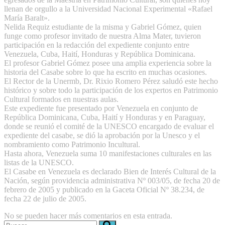
llenan de orgullo a la Universidad Nacional Experimental «Rafael
María Baralt».
Nelida Requiz estudiante de la misma y Gabriel Gómez, quien
funge como profesor invitado de nuestra Alma Mater, tuvieron
participación en la redacción del expediente conjunto entre
Venezuela, Cuba, Haití, Honduras y República Dominicana.
El profesor Gabriel Gómez posee una amplia experiencia sobre la
historia del Casabe sobre lo que ha escrito en muchas ocasiones.
El Rector de la Unermb, Dr. Rixio Romero Pérez saludó este hecho
histórico y sobre todo la participación de los expertos en Patrimonio
Cultural formados en nuestras aulas.
Este expediente fue presentado por Venezuela en conjunto de
República Dominicana, Cuba, Haití y Honduras y en Paraguay,
donde se reunió el comité de la UNESCO encargado de evaluar el
expediente del casabe, se dió la aprobación por la Unesco y el
nombramiento como Patrimonio Incultural.
Hasta ahora, Venezuela suma 10 manifestaciones culturales en las
listas de la UNESCO.
El Casabe en Venezuela es declarado Bien de Interés Cultural de la
Nación, según providencia administrativa Nº 003/05, de fecha 20 de
febrero de 2005 y publicado en la Gaceta Oficial Nº 38.234, de
fecha 22 de julio de 2005.
No se pueden hacer más comentarios en esta entrada.
Buscar: