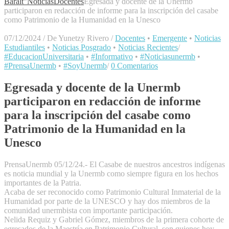
Baralt"
Noticias
Docentes
Egresada y docente de la Unermb
participaron en redacción de informe para la inscripción del casabe
como Patrimonio de la Humanidad en la Unesco
07/12/2024
/
De Yunetzy Rivero
/
Docentes
•
Emergente
•
Noticias
Estudiantiles
•
Noticias Posgrado
•
Noticias Recientes
/
#EducacionUniversitaria
•
#Informativo
•
#Noticiasunermb
•
#PrensaUnermb
•
#SoyUnermb
/
0 Comentarios
Egresada y docente de la Unermb
participaron en redacción de informe
para la inscripción del casabe como
Patrimonio de la Humanidad en la
Unesco
PrensaUnermb 05/12/24.- El Casabe de nuestros ancestros indígenas
es noticia mundial y la Unermb como siempre figura en los hechos
importantes de la Patria.
Acaba de ser reconocido como Patrimonio Cultural Inmaterial de la
Humanidad por parte de la UNESCO y hay dos miembros de la
comunidad unermbista con importante participación.
Nelida Requiz y Gabriel Gómez, miembros de la primera cohorte de
egresados de la Maestría en Patrimonio Cultural, son quienes hoy