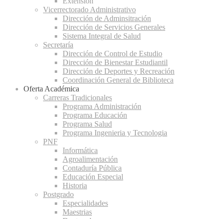
Extensión
Vicerrectorado Administrativo
Dirección de Adminsitración
Dirección de Servicios Generales
Sistema Integral de Salud
Secretaría
Dirección de Control de Estudio
Dirección de Bienestar Estudiantil
Dirección de Deportes y Recreación
Coordinación General de Biblioteca
Oferta Académica
Carreras Tradicionales
Programa Administración
Programa Educación
Programa Salud
Programa Ingenieria y Tecnologia
PNF
Informática
Agroalimentación
Contaduría Pública
Educación Especial
Historia
Postgrado
Especialidades
Maestrias