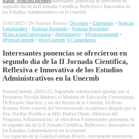
Baralt"
Noticias
Docentes
Interesantes ponencias se ofrecieron en
segundo día de la II Jornada Científica, Reflexiva e Innovativa de
los Estudios Administrativos en la Unermb
31/01/2025
/
De Yunetzy Rivero
/
Docentes
•
Emergente
•
Noticias
Estudiantiles
•
Noticias Posgrado
•
Noticias Recientes
/
#EducacionUniversitaria
•
#Informativo
•
#Noticiasunermb
•
#PrensaUnermb
•
#SoyUnermb
/
0 Comentarios
Interesantes ponencias se ofrecieron en
segundo día de la II Jornada Científica,
Reflexiva e Innovativa de los Estudios
Administrativos en la Unermb
PrensaUnermb.-29/01/25.-Siguiendo orientaciones giradas por el
Presidente Nicolás Maduro, el Ministro de Educación Universitaria,
Dr.Ricardo Sánchez; y las del Rector de la Unermb, Dr.Rixio
Romero Pérez a través del Vicerrectorado Académico dirigido por la
Dra. Darline Portillo y la MSc.Dairyn Olano, Directora del
Programa Administracion; se ofrecieron 8 interesantes ponencias en
el segundo día de la II Jornada Científica, Reflexiva e Innovativa de
los Estudios Administrativos en la Unermb
Los espacios de la Galería Esteban Rivero, nuevamente estuvieron