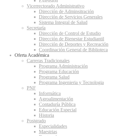
Extensión
Vicerrectorado Administrativo
Dirección de Adminsitración
Dirección de Servicios Generales
Sistema Integral de Salud
Secretaría
Dirección de Control de Estudio
Dirección de Bienestar Estudiantil
Dirección de Deportes y Recreación
Coordinación General de Biblioteca
Oferta Académica
Carreras Tradicionales
Programa Administración
Programa Educación
Programa Salud
Programa Ingenieria y Tecnologia
PNF
Informática
Agroalimentación
Contaduría Pública
Educación Especial
Historia
Postgrado
Especialidades
Maestrias