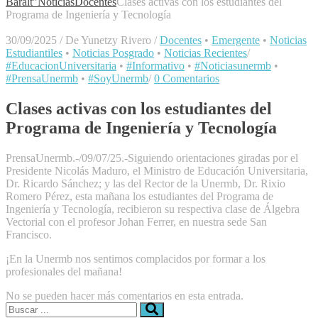
Baralt"
Noticias
Docentes
Clases activas con los estudiantes del
Programa de Ingeniería y Tecnología
30/09/2025
/
De Yunetzy Rivero
/
Docentes
•
Emergente
•
Noticias
Estudiantiles
•
Noticias Posgrado
•
Noticias Recientes
/
#EducacionUniversitaria
•
#Informativo
•
#Noticiasunermb
•
#PrensaUnermb
•
#SoyUnermb
/
0 Comentarios
Clases activas con los estudiantes del
Programa de Ingeniería y Tecnología
PrensaUnermb.-/09/07/25.-Siguiendo orientaciones giradas por el
Presidente Nicolás Maduro, el Ministro de Educación Universitaria,
Dr. Ricardo Sánchez; y las del Rector de la Unermb, Dr. Rixio
Romero Pérez, esta mañana los estudiantes del Programa de
Ingeniería y Tecnología, recibieron su respectiva clase de Álgebra
Vectorial con el profesor Johan Ferrer, en nuestra sede San
Francisco.
¡En la Unermb nos sentimos complacidos por formar a los
profesionales del mañana!
No se pueden hacer más comentarios en esta entrada.
Buscar: