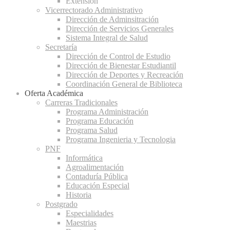
Extensión
Vicerrectorado Administrativo
Dirección de Adminsitración
Dirección de Servicios Generales
Sistema Integral de Salud
Secretaría
Dirección de Control de Estudio
Dirección de Bienestar Estudiantil
Dirección de Deportes y Recreación
Coordinación General de Biblioteca
Oferta Académica
Carreras Tradicionales
Programa Administración
Programa Educación
Programa Salud
Programa Ingenieria y Tecnologia
PNF
Informática
Agroalimentación
Contaduría Pública
Educación Especial
Historia
Postgrado
Especialidades
Maestrias