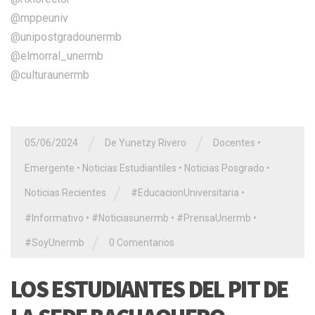
@mppeuniv
@unipostgradounermb
@elmorral_unermb
@culturaunermb
/
/
05/06/2024
De Yunetzy Rivero
Docentes
•
Emergente
•
Noticias Estudiantiles
•
Noticias Posgrado
•
/
Noticias Recientes
#EducacionUniversitaria
•
#Informativo
•
#Noticiasunermb
•
#PrensaUnermb
•
/
#SoyUnermb
0 Comentarios
LOS ESTUDIANTES DEL PIT DE