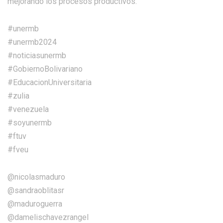
mejorando los procesos productivos.
#unermb
#unermb2024
#noticiasunermb
#GobiernoBolivariano
#EducacionUniversitaria
#zulia
#venezuela
#soyunermb
#ftuv
#fveu
@nicolasmaduro
@sandraoblitasr
@maduroguerra
@damelischavezrangel