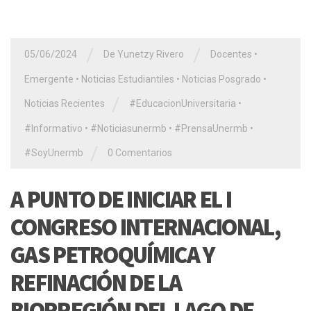
/
/
05/06/2024
De Yunetzy Rivero
Docentes
•
Emergente
•
Noticias Estudiantiles
•
Noticias Posgrado
•
/
Noticias Recientes
#EducacionUniversitaria
•
#Informativo
•
#Noticiasunermb
•
#PrensaUnermb
•
/
#SoyUnermb
0 Comentarios
A PUNTO DE INICIAR EL I
CONGRESO INTERNACIONAL,
GAS PETROQUÍMICA Y
REFINACIÓN DE LA
BIORREGIÓN DEL LAGO DE