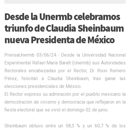
Desde la Unermb celebramos
triunfo de Claudia Sheinbaum
nueva Presidenta de México
PrensaUnermb 03/06/24.- Desde la Universidad Nacional
Experimental Rafael María Baralt (Unermb) sus Autoridades
Rectorales encabezadas por el Rector, Dr. Rixio Romero
Pérez, felicitan a Claudia Sheinbaum, tras ganar las
elecciones presidenciales de México.
El Rector expreso su admiración por el pueblo mexicano la
demostración de civismo y democracia que reflejaron en la
fiesta electoral que se vivió el domingo 02 de junio.
Sheinbaum obtuvo entre un 58,3 % y un 60,7 % de los