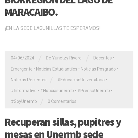
MARACAIBO.
¡EN LA SEDE LAGUNILLAS TE ESPERAMOS!
/
/
04/06/2024
De Yunetzy Rivero
Docentes
•
Emergente
•
Noticias Estudiantiles
•
Noticias Posgrado
•
/
Noticias Recientes
#EducacionUniversitaria
•
#Informativo
•
#Noticiasunermb
•
#PrensaUnermb
•
/
#SoyUnermb
0 Comentarios
Recuperan sillas, pupitres y
mesas en Unermb sede