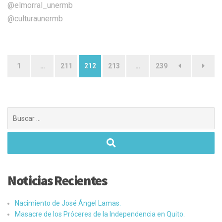
@elmorral_unermb
@culturaunermb
Paginación
1
…
211
212
213
…
239
de
entradas
Buscar:
Noticias Recientes
Nacimiento de José Ángel Lamas.
Masacre de los Próceres de la Independencia en Quito.