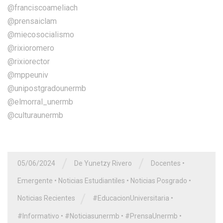
@franciscoameliach
@prensaiclam
@miecosocialismo
@rixioromero
@rixiorector
@mppeuniv
@unipostgradounermb
@elmorral_unermb
@culturaunermb
/
/
05/06/2024
De Yunetzy Rivero
Docentes
•
Emergente
•
Noticias Estudiantiles
•
Noticias Posgrado
•
/
Noticias Recientes
#EducacionUniversitaria
•
#Informativo
•
#Noticiasunermb
•
#PrensaUnermb
•