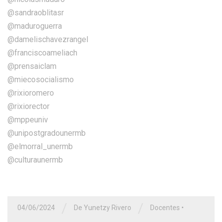
@sandraoblitasr
@maduroguerra
@damelischavezrangel
@franciscoameliach
@prensaiclam
@miecosocialismo
@rixioromero
@rixiorector
@mppeuniv
@unipostgradounermb
@elmorral_unermb
@culturaunermb
/
/
04/06/2024
De Yunetzy Rivero
Docentes
•