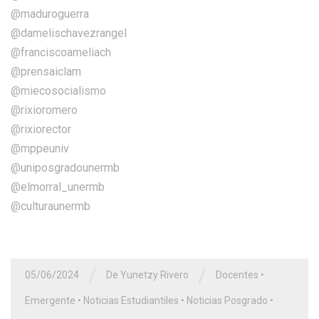
@maduroguerra
@damelischavezrangel
@franciscoameliach
@prensaiclam
@miecosocialismo
@rixioromero
@rixiorector
@mppeuniv
@uniposgradounermb
@elmorral_unermb
@culturaunermb
/
/
05/06/2024
De Yunetzy Rivero
Docentes
•
Emergente
•
Noticias Estudiantiles
•
Noticias Posgrado
•