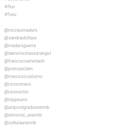
#ftuv
#fveu
@nicolasmaduro
@sandraoblitasr
@maduroguerra
@damelischavezrangel
@franciscoameliach
@prensaiclam
@miecosocialismo
@rixioromero
@rixiorector
@mppeuniv
@unipostgradounermb
@elmorral_unermb
@culturaunermb