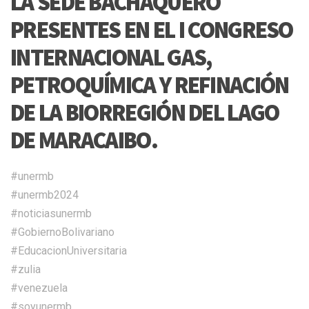
LA SEDE BACHAQUERO
PRESENTES EN EL I CONGRESO
INTERNACIONAL GAS,
PETROQUÍMICA Y REFINACIÓN
DE LA BIORREGIÓN DEL LAGO
DE MARACAIBO.
#unermb
#unermb2024
#noticiasunermb
#GobiernoBolivariano
#EducacionUniversitaria
#zulia
#venezuela
#soyunermb