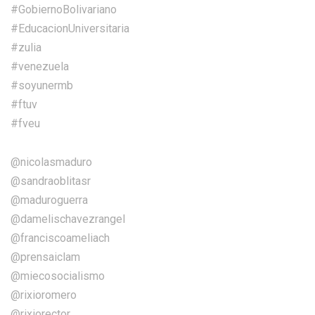
#GobiernoBolivariano
#EducacionUniversitaria
#zulia
#venezuela
#soyunermb
#ftuv
#fveu
@nicolasmaduro
@sandraoblitasr
@maduroguerra
@damelischavezrangel
@franciscoameliach
@prensaiclam
@miecosocialismo
@rixioromero
@rixiorector