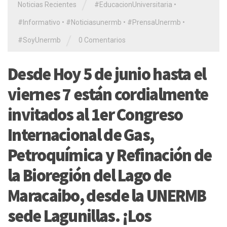
/
Noticias Recientes
#EducacionUniversitaria
•
#Informativo
•
#Noticiasunermb
•
#PrensaUnermb
•
/
#SoyUnermb
0 Comentarios
Desde Hoy 5 de junio hasta el
viernes 7 están cordialmente
invitados al 1er Congreso
Internacional de Gas,
Petroquímica y Refinación de
la Bioregión del Lago de
Maracaibo, desde la UNERMB
sede Lagunillas. ¡Los