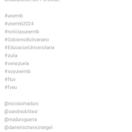
#unermb
#unermb2024
#noticiasunermb
#GobiernoBolivariano
#EducacionUniversitaria
#zulia
#venezuela
#soyunermb
#ftuv
#fveu
@nicolasmaduro
@sandraoblitasr
@maduroguerra
@damelischavezrangel