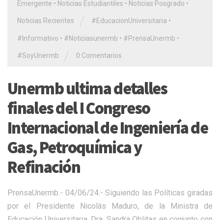
Emergente
•
Noticias Estudiantiles
•
Noticias Posgrado
•
/
Noticias Recientes
#EducacionUniversitaria
•
#Informativo
•
#Noticiasunermb
•
#PrensaUnermb
•
/
#SoyUnermb
0 Comentarios
Unermb ultima detalles
finales del I Congreso
Internacional de Ingeniería de
Gas, Petroquímica y
Refinación
PrensaUnermb.- 04/06/24.- Siguiendo las Políticas giradas
por el Presidente Nicolás Maduro, de la Ministra de
Educación Universitaria, Dra. Sandra Oblitas en conjunto con