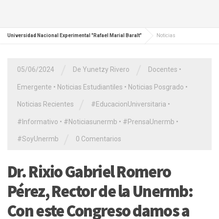
Universidad Nacional Experimental "Rafael Marial Baralt"
Noticias
/
/
05/06/2024
De Yunetzy Rivero
Docentes
•
Emergente
•
Noticias Estudiantiles
•
Noticias Posgrado
•
/
Noticias Recientes
#EducacionUniversitaria
•
#Informativo
•
#Noticiasunermb
•
#PrensaUnermb
•
/
#SoyUnermb
0 Comentarios
Dr. Rixio Gabriel Romero
Pérez, Rector de la Unermb:
Con este Congreso damos a