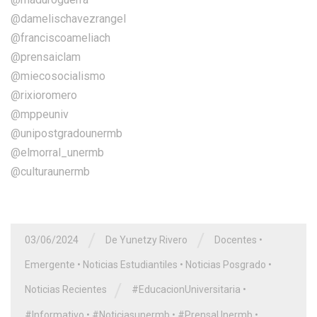
@damelischavezrangel
@franciscoameliach
@prensaiclam
@miecosocialismo
@rixioromero
@mppeuniv
@unipostgradounermb
@elmorral_unermb
@culturaunermb
/
/
03/06/2024
De Yunetzy Rivero
Docentes
•
Emergente
•
Noticias Estudiantiles
•
Noticias Posgrado
•
/
Noticias Recientes
#EducacionUniversitaria
•
#Informativo
•
#Noticiasunermb
•
#PrensaUnermb
•