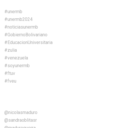
#unermb
#unermb2024
#noticiasunermb
#GobiernoBolivariano
#EducacionUniversitaria
#zulia
#venezuela
#soyunermb
#ftuv
#fveu
@nicolasmaduro
@sandraoblitasr
@maduroguerra