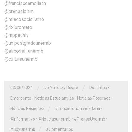
@franciscoameliach
@prensaiclam
@miecosocialismo
@rixioromero
@mppeuniv
@unipostgradounermb
@elmorral_unermb
@culturaunermb
/
/
03/06/2024
De Yunetzy Rivero
Docentes
•
Emergente
•
Noticias Estudiantiles
•
Noticias Posgrado
•
/
Noticias Recientes
#EducacionUniversitaria
•
#Informativo
•
#Noticiasunermb
•
#PrensaUnermb
•
/
#SoyUnermb
0 Comentarios