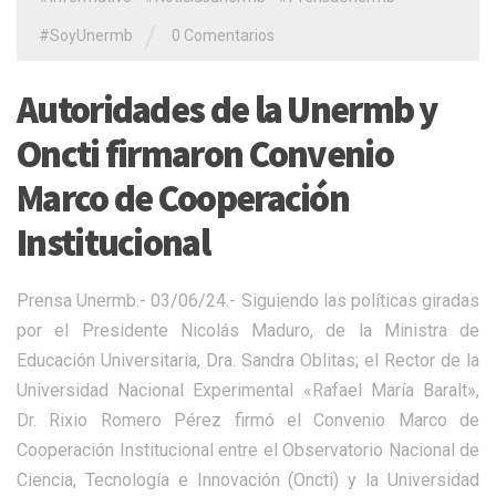
/
#SoyUnermb
0 Comentarios
Autoridades de la Unermb y
Oncti firmaron Convenio
Marco de Cooperación
Institucional
Prensa Unermb.- 03/06/24.- Siguiendo las políticas giradas
por el Presidente Nicolás Maduro, de la Ministra de
Educación Universitaria, Dra. Sandra Oblitas; el Rector de la
Universidad Nacional Experimental «Rafael María Baralt»,
Dr. Rixio Romero Pérez firmó el Convenio Marco de
Cooperación Institucional entre el Observatorio Nacional de
Ciencia, Tecnología e Innovación (Oncti) y la Universidad