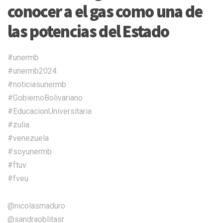
conocer a el gas como una de
las potencias del Estado
#unermb
#unermb2024
#noticiasunermb
#GobiernoBolivariano
#EducacionUniversitaria
#zulia
#venezuela
#soyunermb
#ftuv
#fveu
@nicolasmaduro
@sandraoblitasr