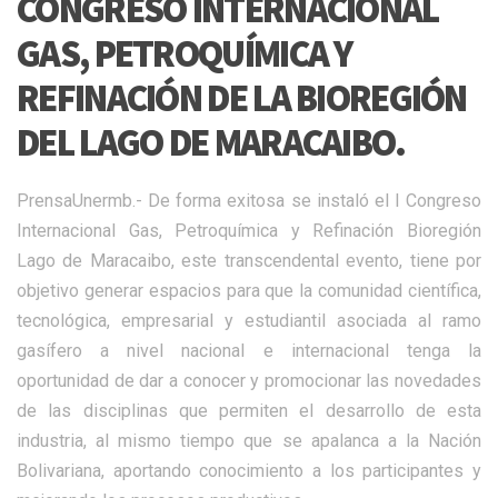
CONGRESO INTERNACIONAL
GAS, PETROQUÍMICA Y
REFINACIÓN DE LA BIOREGIÓN
DEL LAGO DE MARACAIBO.
PrensaUnermb.- De forma exitosa se instaló el I Congreso
Internacional Gas, Petroquímica y Refinación Bioregión
Lago de Maracaibo, este transcendental evento, tiene por
objetivo generar espacios para que la comunidad científica,
tecnológica, empresarial y estudiantil asociada al ramo
gasífero a nivel nacional e internacional tenga la
oportunidad de dar a conocer y promocionar las novedades
de las disciplinas que permiten el desarrollo de esta
industria, al mismo tiempo que se apalanca a la Nación
Bolivariana, aportando conocimiento a los participantes y