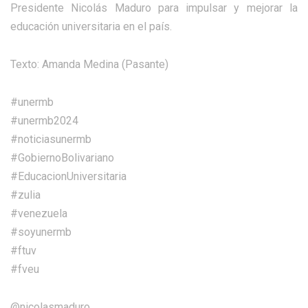
Presidente Nicolás Maduro para impulsar y mejorar la
educación universitaria en el país.
Texto: Amanda Medina (Pasante)
#unermb
#unermb2024
#noticiasunermb
#GobiernoBolivariano
#EducacionUniversitaria
#zulia
#venezuela
#soyunermb
#ftuv
#fveu
@nicolasmaduro