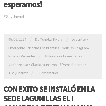
esperamos!
#SoyUnermb
/
/
05/06/2024
De Yunetzy Rivero
Docentes
•
Emergente
•
Noticias Estudiantiles
•
Noticias Posgrado
•
/
Noticias Recientes
#EducacionUniversitaria
•
#Informativo
•
#Noticiasunermb
•
#PrensaUnermb
•
/
#SoyUnermb
0 Comentarios
CON EXITO SE INSTALÓ EN LA
SEDE LAGUNILLAS EL I