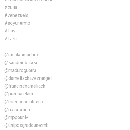
#zulia
#venezuela
#soyunermb
#ftuv
#fveu
@nicolasmaduro
@sandraoblitasr
@maduroguerra
@damelischavezrangel
@franciscoameliach
@prensaiclam
@miecosocialismo
@rixioromero
@mppeuniv
@uniposgradounermb