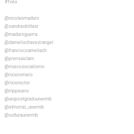
#fveu
@nicolasmaduro
@sandraoblitasr
@maduroguerra
@damelischavezrangel
@franciscoameliach
@prensaiclam
@miecosocialismo
@rixioromero
@rixiorector
@mppeuniv
@unipostgradounermb
@elmorral_unermb
@culturaunermb