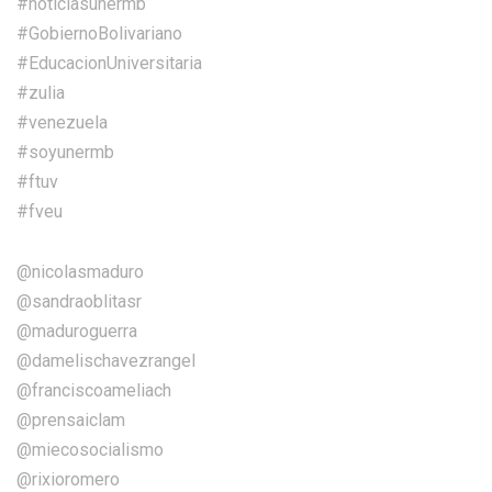
#noticiasunermb
#GobiernoBolivariano
#EducacionUniversitaria
#zulia
#venezuela
#soyunermb
#ftuv
#fveu
@nicolasmaduro
@sandraoblitasr
@maduroguerra
@damelischavezrangel
@franciscoameliach
@prensaiclam
@miecosocialismo
@rixioromero