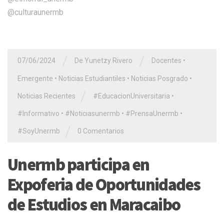
@culturaunermb
/
/
07/06/2024
De Yunetzy Rivero
Docentes
•
Emergente
•
Noticias Estudiantiles
•
Noticias Posgrado
•
/
Noticias Recientes
#EducacionUniversitaria
•
#Informativo
•
#Noticiasunermb
•
#PrensaUnermb
•
/
#SoyUnermb
0 Comentarios
Unermb participa en
Expoferia de Oportunidades
de Estudios en Maracaibo