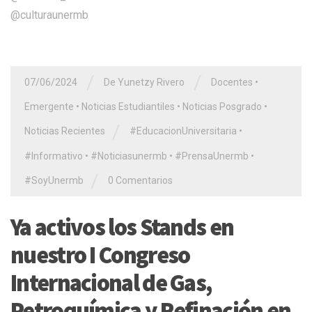
@culturaunermb
/
/
07/06/2024
De Yunetzy Rivero
Docentes
•
Emergente
•
Noticias Estudiantiles
•
Noticias Posgrado
•
/
Noticias Recientes
#EducacionUniversitaria
•
#Informativo
•
#Noticiasunermb
•
#PrensaUnermb
•
/
#SoyUnermb
0 Comentarios
Ya activos los Stands en
nuestro I Congreso
Internacional de Gas,
Petroquímica y Refinación en