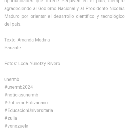
oportunidades que ofrece Pequiven en el país, siempre
agradeciendo al Gobierno Nacional y al Presidente Nicolás
Maduro por orientar el desarrollo científico y tecnológico
del país.
Texto: Amanda Medina
Pasante
Fotos: Lcda. Yunetzy Rivero
unermb
#unermb2024
#noticiasunermb
#GobiernoBolivariano
#EducacionUniversitaria
#zulia
#venezuela