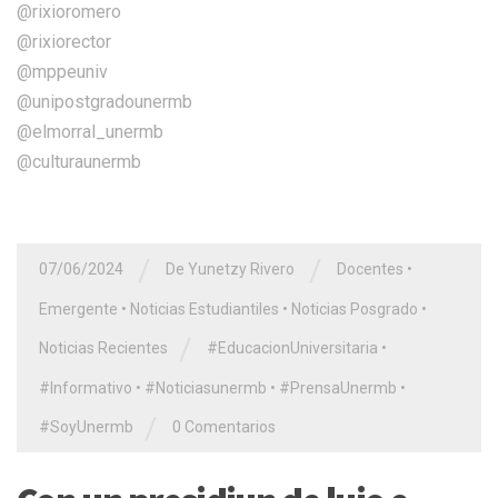
@rixioromero
@rixiorector
@mppeuniv
@unipostgradounermb
@elmorral_unermb
@culturaunermb
/
/
07/06/2024
De Yunetzy Rivero
Docentes
•
Emergente
•
Noticias Estudiantiles
•
Noticias Posgrado
•
/
Noticias Recientes
#EducacionUniversitaria
•
#Informativo
•
#Noticiasunermb
•
#PrensaUnermb
•
/
#SoyUnermb
0 Comentarios