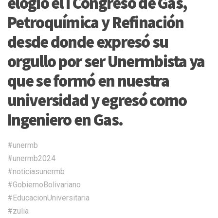
elogió el I Congreso de Gas,
Petroquímica y Refinación
desde donde expresó su
orgullo por ser Unermbista ya
que se formó en nuestra
universidad y egresó como
Ingeniero en Gas.
#unermb
#unermb2024
#noticiasunermb
#GobiernoBolivariano
#EducacionUniversitaria
#zulia