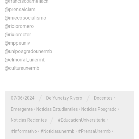
@franciscoameliach
@prensaiclam
@miecosocialismo
@rixioromero
@rixiorector
@mppeuniv
@uniposgradounermb
@elmorral_unermb
@culturaunermb
/
/
07/06/2024
De Yunetzy Rivero
Docentes
•
Emergente
•
Noticias Estudiantiles
•
Noticias Posgrado
•
/
Noticias Recientes
#EducacionUniversitaria
•
#Informativo
•
#Noticiasunermb
•
#PrensaUnermb
•