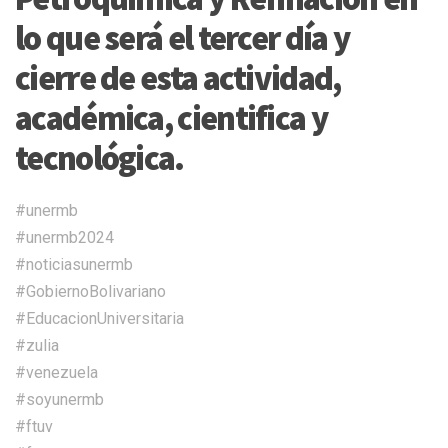
lo que será el tercer día y
cierre de esta actividad,
académica, cientifica y
tecnológica.
#unermb
#unermb2024
#noticiasunermb
#GobiernoBolivariano
#EducacionUniversitaria
#zulia
#venezuela
#soyunermb
#ftuv