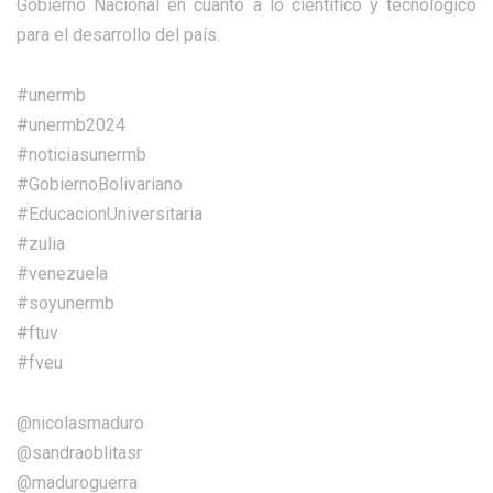
Gobierno Nacional en cuanto a lo científico y tecnológico
para el desarrollo del país.
#unermb
#unermb2024
#noticiasunermb
#GobiernoBolivariano
#EducacionUniversitaria
#zulia
#venezuela
#soyunermb
#ftuv
#fveu
@nicolasmaduro
@sandraoblitasr
@maduroguerra