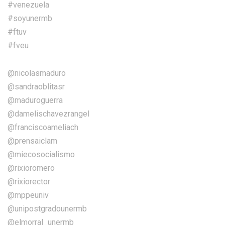
#venezuela
#soyunermb
#ftuv
#fveu
@nicolasmaduro
@sandraoblitasr
@maduroguerra
@damelischavezrangel
@franciscoameliach
@prensaiclam
@miecosocialismo
@rixioromero
@rixiorector
@mppeuniv
@unipostgradounermb
@elmorral_unermb