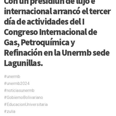
Con un presidiun de lujo e
internacional arrancó el tercer
día de actividades del I
Congreso Internacional de
Gas, Petroquímica y
Refinación en la Unermb sede
Lagunillas.
#unermb
#unermb2024
#noticiasunermb
#GobiernoBolivariano
#EducacionUniversitaria
#zulia