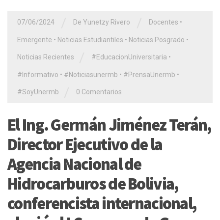
/
/
07/06/2024
De Yunetzy Rivero
Docentes
•
Emergente
•
Noticias Estudiantiles
•
Noticias Posgrado
•
/
Noticias Recientes
#EducacionUniversitaria
•
#Informativo
•
#Noticiasunermb
•
#PrensaUnermb
•
/
#SoyUnermb
0 Comentarios
El Ing. Germán Jiménez Terán,
Director Ejecutivo de la
Agencia Nacional de
Hidrocarburos de Bolivia,
conferencista internacional,