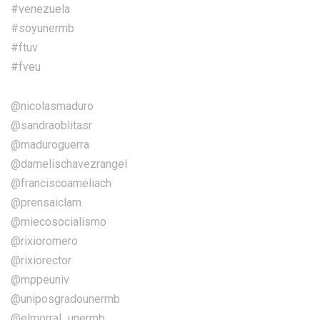
#venezuela
#soyunermb
#ftuv
#fveu
@nicolasmaduro
@sandraoblitasr
@maduroguerra
@damelischavezrangel
@franciscoameliach
@prensaiclam
@miecosocialismo
@rixioromero
@rixiorector
@mppeuniv
@uniposgradounermb
@elmorral_unermb