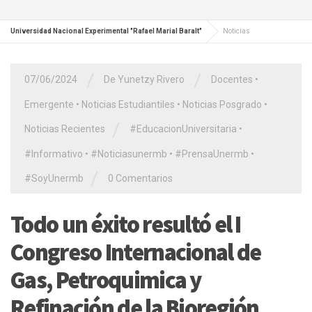
Universidad Nacional Experimental "Rafael Marial Baralt"
Noticias
/
/
07/06/2024
De Yunetzy Rivero
Docentes
•
Emergente
•
Noticias Estudiantiles
•
Noticias Posgrado
•
/
Noticias Recientes
#EducacionUniversitaria
•
#Informativo
•
#Noticiasunermb
•
#PrensaUnermb
•
/
#SoyUnermb
0 Comentarios
Todo un éxito resultó el I
Congreso Internacional de
Gas, Petroquimica y
Refinación de la Bioregión