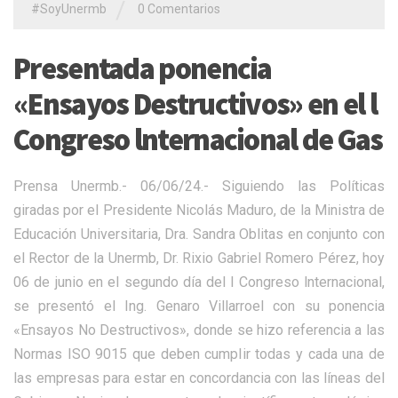
/
#SoyUnermb
0 Comentarios
Presentada ponencia
«Ensayos Destructivos» en el l
Congreso lnternacional de Gas
Prensa Unermb.- 06/06/24.- Siguiendo las Políticas
giradas por el Presidente Nicolás Maduro, de la Ministra de
Educación Universitaria, Dra. Sandra Oblitas en conjunto con
el Rector de la Unermb, Dr. Rixio Gabriel Romero Pérez, hoy
06 de junio en el segundo día del l Congreso lnternacional,
se presentó el Ing. Genaro Villarroel con su ponencia
«Ensayos No Destructivos», donde se hizo referencia a las
Normas ISO 9015 que deben cumplir todas y cada una de
las empresas para estar en concordancia con las líneas del