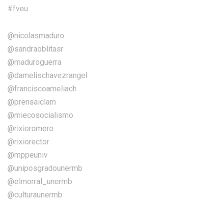
#fveu
@nicolasmaduro
@sandraoblitasr
@maduroguerra
@damelischavezrangel
@franciscoameliach
@prensaiclam
@miecosocialismo
@rixioromero
@rixiorector
@mppeuniv
@uniposgradounermb
@elmorral_unermb
@culturaunermb