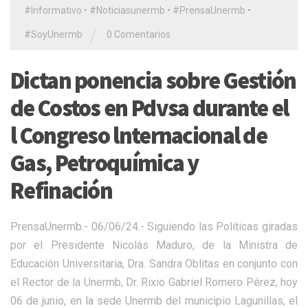
#Informativo
•
#Noticiasunermb
•
#PrensaUnermb
•
/
#SoyUnermb
0 Comentarios
Dictan ponencia sobre Gestión
de Costos en Pdvsa durante el
l Congreso lnternacional de
Gas, Petroquímica y
Refinación
PrensaUnermb.- 06/06/24.- Siguiendo las Políticas giradas
por el Presidente Nicolás Maduro, de la Ministra de
Educación Universitaria, Dra. Sandra Oblitas en conjunto con
el Rector de la Unermb, Dr. Rixio Gabriel Romero Pérez, hoy
06 de junio, en la sede Unermb del municipio Lagunillas, el