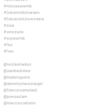
#noticiasunermb
#GobiernoBolivariano
#EducacionUniversitaria
#zulia
#venezuela
#soyunermb
#ftuv
#fveu
@nicolasmaduro
@sandraoblitasr
@maduroguerra
@damelischavezrangel
@franciscoameliach
@prensaiclam
@miecosocialismo