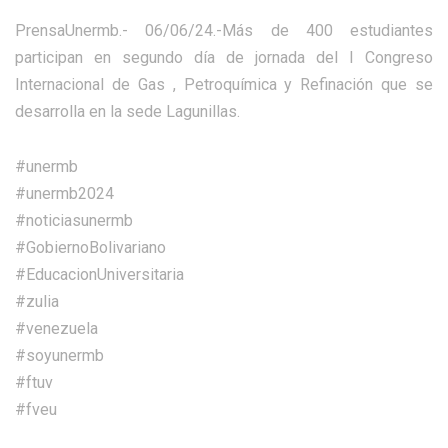
PrensaUnermb.- 06/06/24.-Más de 400 estudiantes
participan en segundo día de jornada del I Congreso
Internacional de Gas , Petroquímica y Refinación que se
desarrolla en la sede Lagunillas.
#unermb
#unermb2024
#noticiasunermb
#GobiernoBolivariano
#EducacionUniversitaria
#zulia
#venezuela
#soyunermb
#ftuv
#fveu