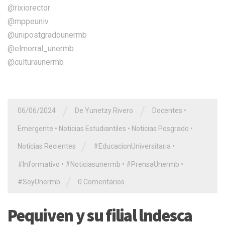
@rixiorector
@mppeuniv
@unipostgradounermb
@elmorral_unermb
@culturaunermb
/
/
06/06/2024
De Yunetzy Rivero
Docentes
•
Emergente
•
Noticias Estudiantiles
•
Noticias Posgrado
•
/
Noticias Recientes
#EducacionUniversitaria
•
#Informativo
•
#Noticiasunermb
•
#PrensaUnermb
•
/
#SoyUnermb
0 Comentarios
Pequiven y su filial lndesca