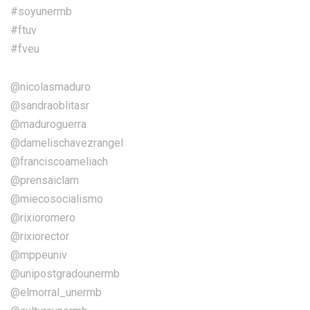
#soyunermb
#ftuv
#fveu
@nicolasmaduro
@sandraoblitasr
@maduroguerra
@damelischavezrangel
@franciscoameliach
@prensaiclam
@miecosocialismo
@rixioromero
@rixiorector
@mppeuniv
@unipostgradounermb
@elmorral_unermb