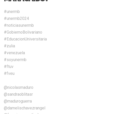
#unermb
#unermb2024
#noticiasunermb
#GobiernoBolivariano
#EducacionUniversitaria
#zulia
#venezuela
#soyunermb
#ftuv
#fveu
@nicolasmaduro
@sandraoblitasr
@maduroguerra
@damelischavezrangel