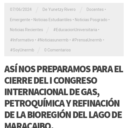
/
/
07/06/2024
De Yunetzy Rivero
Docentes
•
Emergente
•
Noticias Estudiantiles
•
Noticias Posgrado
•
/
Noticias Recientes
#EducacionUniversitaria
•
#Informativo
•
#Noticiasunermb
•
#PrensaUnermb
•
/
#SoyUnermb
0 Comentarios
ASÍ NOS PREPARAMOS PARA EL
CIERRE DEL I CONGRESO
INTERNACIONAL DE GAS,
PETROQUÍMICA Y REFINACIÓN
DE LA BIOREGIÓN DEL LAGO DE
MARACAIBO.