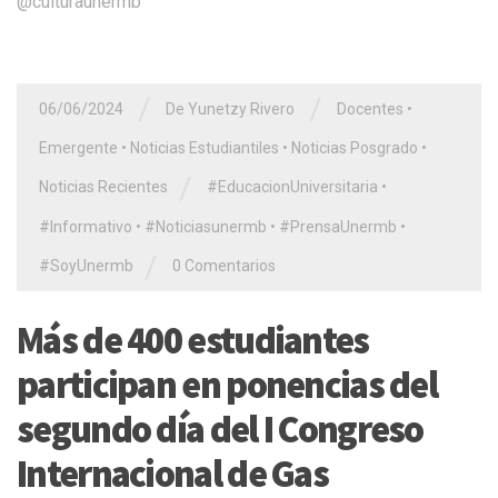
@culturaunermb
/
/
06/06/2024
De Yunetzy Rivero
Docentes
•
Emergente
•
Noticias Estudiantiles
•
Noticias Posgrado
•
/
Noticias Recientes
#EducacionUniversitaria
•
#Informativo
•
#Noticiasunermb
•
#PrensaUnermb
•
/
#SoyUnermb
0 Comentarios
Más de 400 estudiantes
participan en ponencias del
segundo día del I Congreso
Internacional de Gas