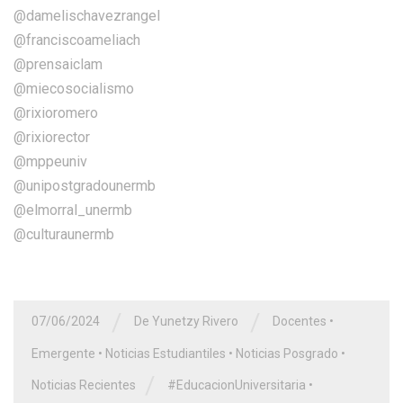
@damelischavezrangel
@franciscoameliach
@prensaiclam
@miecosocialismo
@rixioromero
@rixiorector
@mppeuniv
@unipostgradounermb
@elmorral_unermb
@culturaunermb
/
/
07/06/2024
De Yunetzy Rivero
Docentes
•
Emergente
•
Noticias Estudiantiles
•
Noticias Posgrado
•
/
Noticias Recientes
#EducacionUniversitaria
•