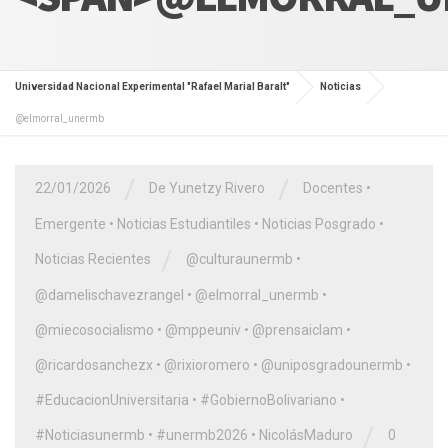
Universidad Nacional Experimental "Rafael Marial Baralt"
Noticias
@elmorral_unermb
/
/
22/01/2026
De Yunetzy Rivero
Docentes
•
Emergente
•
Noticias Estudiantiles
•
Noticias Posgrado
•
/
Noticias Recientes
@culturaunermb
•
@damelischavezrangel
•
@elmorral_unermb
•
@miecosocialismo
•
@mppeuniv
•
@prensaiclam
•
@ricardosanchezx
•
@rixioromero
•
@uniposgradounermb
•
#EducacionUniversitaria
•
#GobiernoBolivariano
•
/
#Noticiasunermb
•
#unermb2026
•
NicolásMaduro
0