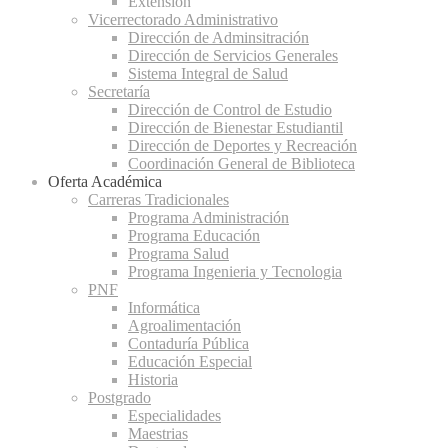
Extensión
Vicerrectorado Administrativo
Dirección de Adminsitración
Dirección de Servicios Generales
Sistema Integral de Salud
Secretaría
Dirección de Control de Estudio
Dirección de Bienestar Estudiantil
Dirección de Deportes y Recreación
Coordinación General de Biblioteca
Oferta Académica
Carreras Tradicionales
Programa Administración
Programa Educación
Programa Salud
Programa Ingenieria y Tecnologia
PNF
Informática
Agroalimentación
Contaduría Pública
Educación Especial
Historia
Postgrado
Especialidades
Maestrias