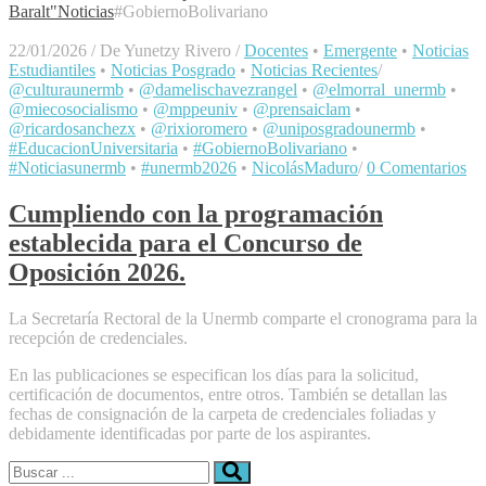
Baralt"
Noticias
#GobiernoBolivariano
22/01/2026
/
De Yunetzy Rivero
/
Docentes
•
Emergente
•
Noticias
Estudiantiles
•
Noticias Posgrado
•
Noticias Recientes
/
@culturaunermb
•
@damelischavezrangel
•
@elmorral_unermb
•
@miecosocialismo
•
@mppeuniv
•
@prensaiclam
•
@ricardosanchezx
•
@rixioromero
•
@uniposgradounermb
•
#EducacionUniversitaria
•
#GobiernoBolivariano
•
#Noticiasunermb
•
#unermb2026
•
NicolásMaduro
/
0 Comentarios
Cumpliendo con la programación
establecida para el Concurso de
Oposición 2026.
La Secretaría Rectoral de la Unermb comparte el cronograma para la
recepción de credenciales.
En las publicaciones se especifican los días para la solicitud,
certificación de documentos, entre otros. También se detallan las
fechas de consignación de la carpeta de credenciales foliadas y
debidamente identificadas por parte de los aspirantes.
Buscar: