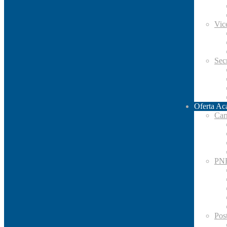
Vic
Secr
Oferta Ac
Car
PN
Pos