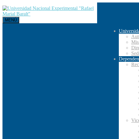
MENÚ
Universid
Aut
Mis
Dir
Se
Dependen
Rec
Vic