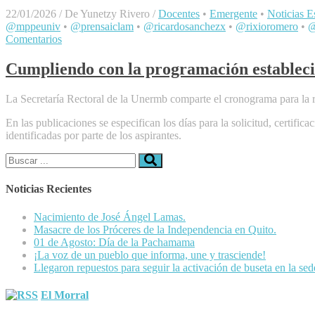
22/01/2026
/
De Yunetzy Rivero
/
Docentes
•
Emergente
•
Noticias Es
@mppeuniv
•
@prensaiclam
•
@ricardosanchezx
•
@rixioromero
•
@
Comentarios
Cumpliendo con la programación estableci
La Secretaría Rectoral de la Unermb comparte el cronograma para la r
En las publicaciones se especifican los días para la solicitud, certifi
identificadas por parte de los aspirantes.
Buscar:
Noticias Recientes
Nacimiento de José Ángel Lamas.
Masacre de los Próceres de la Independencia en Quito.
01 de Agosto: Día de la Pachamama
¡La voz de un pueblo que informa, une y trasciende!
Llegaron repuestos para seguir la activación de buseta en la se
El Morral