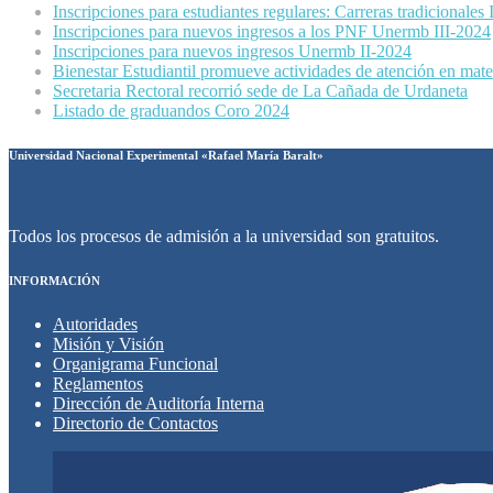
Inscripciones para estudiantes regulares: Carreras tradicionales
Inscripciones para nuevos ingresos a los PNF Unermb III-2024
Inscripciones para nuevos ingresos Unermb II-2024
Bienestar Estudiantil promueve actividades de atención en mater
Secretaria Rectoral recorrió sede de La Cañada de Urdaneta
Listado de graduandos Coro 2024
Universidad Nacional Experimental «Rafael María Baralt»
Todos los procesos de admisión a la universidad son gratuitos.
INFORMACIÓN
Autoridades
Misión y Visión
Organigrama Funcional
Reglamentos
Dirección de Auditoría Interna
Directorio de Contactos