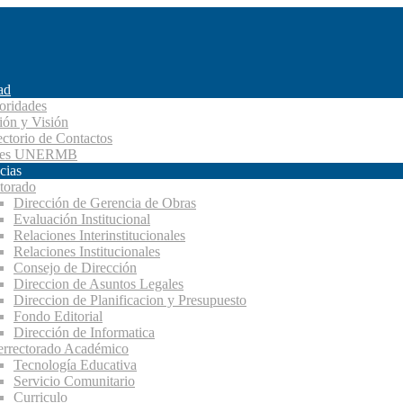
ad
oridades
ión y Visión
ectorio de Contactos
des UNERMB
cias
torado
Dirección de Gerencia de Obras
Evaluación Institucional
Relaciones Interinstitucionales
Relaciones Institucionales
Consejo de Dirección
Direccion de Asuntos Legales
Direccion de Planificacion y Presupuesto
Fondo Editorial
Dirección de Informatica
errectorado Académico
Tecnología Educativa
Servicio Comunitario
Curriculo