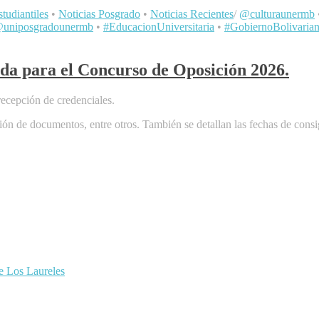
tudiantiles
•
Noticias Posgrado
•
Noticias Recientes
/
@culturaunermb
uniposgradounermb
•
#EducacionUniversitaria
•
#GobiernoBolivaria
da para el Concurso de Oposición 2026.
ecepción de credenciales.
cación de documentos, entre otros. También se detallan las fechas de con
de Los Laureles