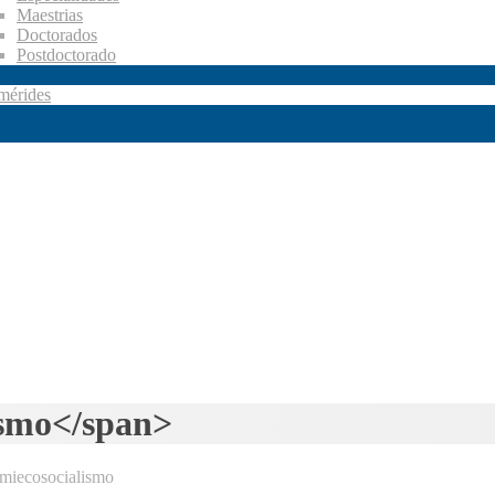
Maestrias
Doctorados
Postdoctorado
mérides
ismo</span>
iecosocialismo