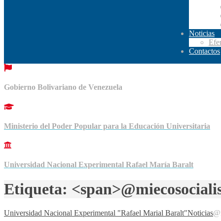
Noticias
Efe
Contactos
Gobierno Bolivariano de Venezuela
Ministerio del Poder Popular para la Educación Universitaria
Universidad Nacional Experimental Rafael María Baralt
Etiqueta: <span>@miecosocial
Universidad Nacional Experimental "Rafael Marial Baralt"
Noticias
@m