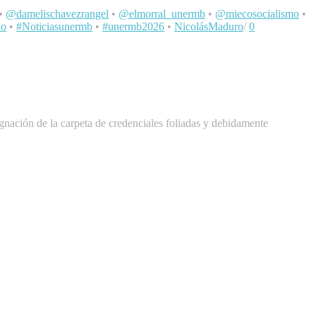
•
@damelischavezrangel
•
@elmorral_unermb
•
@miecosocialismo
•
no
•
#Noticiasunermb
•
#unermb2026
•
NicolásMaduro
/
0
signación de la carpeta de credenciales foliadas y debidamente