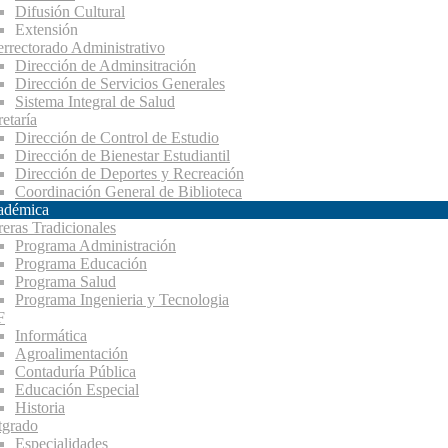
Difusión Cultural
Extensión
errectorado Administrativo
Dirección de Adminsitración
Dirección de Servicios Generales
Sistema Integral de Salud
etaría
Dirección de Control de Estudio
Dirección de Bienestar Estudiantil
Dirección de Deportes y Recreación
Coordinación General de Biblioteca
adémica
reras Tradicionales
Programa Administración
Programa Educación
Programa Salud
Programa Ingenieria y Tecnologia
F
Informática
Agroalimentación
Contaduría Pública
Educación Especial
Historia
tgrado
Especialidades